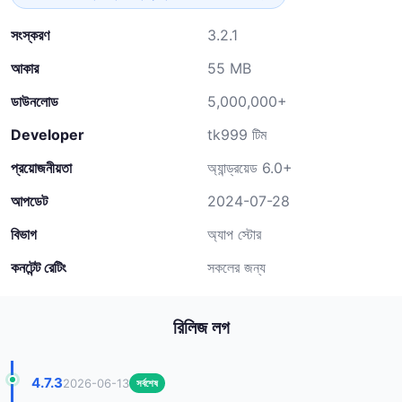
সংস্করণ
3.2.1
আকার
55 MB
ডাউনলোড
5,000,000+
Developer
tk999 টিম
প্রয়োজনীয়তা
অ্যান্ড্রয়েড 6.0+
আপডেট
2024-07-28
বিভাগ
অ্যাপ স্টোর
কনটেন্ট রেটিং
সকলের জন্য
রিলিজ লগ
4.7.3
2026-06-13
সর্বশেষ