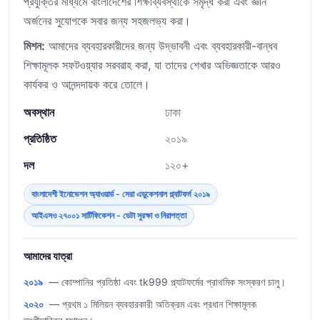
প্রযুক্তির মাধ্যমে বাংলাদেশের শিক্ষাব্যবস্থাকে সমৃদ্ধ করা এবং জ্ঞান
অর্জনের সুযোগকে সবার জন্য সহজলভ্য করা।
মিশন:
আমাদের ব্যবহারকারীদের জন্য উদ্ভাবনী এবং ব্যবহারকারী-বান্ধব
শিক্ষামূলক সফটওয়্যার সরবরাহ করা, যা তাদের শেখার অভিজ্ঞতাকে আরও
কার্যকর ও আনন্দদায়ক করে তোলে।
অবস্থান
ঢাকা
প্রতিষ্ঠিত
২০১৯
দল
১২০+
বাংলাদেশী ইনোভেশন অ্যাওয়ার্ড - সেরা এডুকেশনাল প্ল্যাটফর্ম ২০১৯
আইএসও ২৭০০১ সার্টিফিকেশন - ডেটা সুরক্ষা ও নিরাপত্তা
আমাদের যাত্রা
২০১৯
— কোম্পানির প্রতিষ্ঠা এবং tk999 প্ল্যাটফর্মের প্রাথমিক সংস্করণ চালু।
২০২০
— প্রথম ১ মিলিয়ন ব্যবহারকারী অতিক্রম এবং প্রধান শিক্ষামূলক