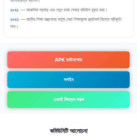
অংশীদারিত্ব স্থাপন।
২০২১
— আঞ্চলিক প্রসার এবং নতুন ভাষা শেখার মডিউল যুক্ত করা।
২০২২
— জাতীয় শিক্ষা মন্ত্রণালয় কর্তৃক সেরা শিক্ষামূলক প্ল্যাটফর্ম হিসেবে স্বীকৃতি
লাভ।
APK ডাউনলোড
লগইন
এখনই নিবন্ধন করুন
কমিউনিটি আলোচনা