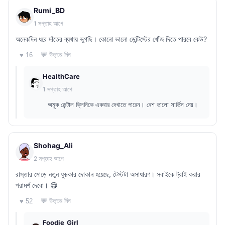
Rumi_BD
1 সপ্তাহ আগে
অনেকদিন ধরে দাঁতের ব্যথায় ভুগছি। কোনো ভালো ডেন্টিস্টের খোঁজ দিতে পারবে কেউ?
💬 উত্তর দিন
♥ 16
HealthCare
1 সপ্তাহ আগে
অমুক ডেন্টাল ক্লিনিকে একবার দেখাতে পারেন। বেশ ভালো সার্ভিস দেয়।
Shohag_Ali
2 সপ্তাহ আগে
রাস্তার মোড়ে নতুন ফুচকার দোকান হয়েছে, টেস্টটা অসাধারণ। সবাইকে ট্রাই করার
পরামর্শ দেবো। 😋
💬 উত্তর দিন
♥ 52
Foodie_Girl