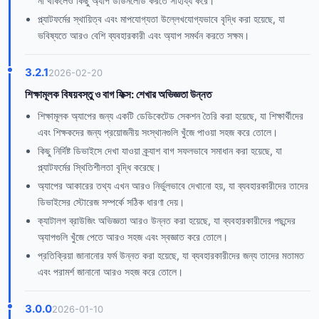
না থাকলেও কিছু অ্যাপ ডাউনলোড করতে সাহায্য করে।
প্ল্যাটফর্মের স্থায়িত্ব এবং মাপযোগ্যতা উল্লেখযোগ্যভাবে বৃদ্ধি করা হয়েছে, যা
ভবিষ্যতে আরও বেশি ব্যবহারকারী এবং অ্যাপ সমর্থন করতে সক্ষম।
3.2.1
2026-02-20
শিক্ষামূলক বিষয়বস্তু ও বাগ ফিক্স: শেখার অভিজ্ঞতা উন্নত
শিক্ষামূলক অ্যাপের জন্য একটি ডেডিকেটেড সেকশন তৈরি করা হয়েছে, যা শিক্ষার্থীদের
এবং শিক্ষকদের জন্য প্রয়োজনীয় সংস্থানগুলি খুঁজে পাওয়া সহজ করে তোলে।
কিছু নির্দিষ্ট ডিভাইসে দেখা যাওয়া ক্র্যাশ বাগ সফলভাবে সমাধান করা হয়েছে, যা
প্ল্যাটফর্মের স্থিতিশীলতা বৃদ্ধি করেছে।
অ্যাপের আকারের তথ্য এখন আরও নির্ভুলভাবে দেখানো হয়, যা ব্যবহারকারীদের তাদের
ডিভাইসের স্টোরেজ সম্পর্কে সঠিক ধারণা দেয়।
ক্যাটালগ ব্রাউজিং অভিজ্ঞতা আরও উন্নত করা হয়েছে, যা ব্যবহারকারীদের পছন্দের
অ্যাপগুলি খুঁজে পেতে আরও সহজ এবং স্বজ্ঞাত করে তোলে।
প্রতিক্রিয়া জানানোর ফর্ম উন্নত করা হয়েছে, যা ব্যবহারকারীদের জন্য তাদের মতামত
এবং পরামর্শ জানানো আরও সহজ করে তোলে।
3.0.0
2026-01-10