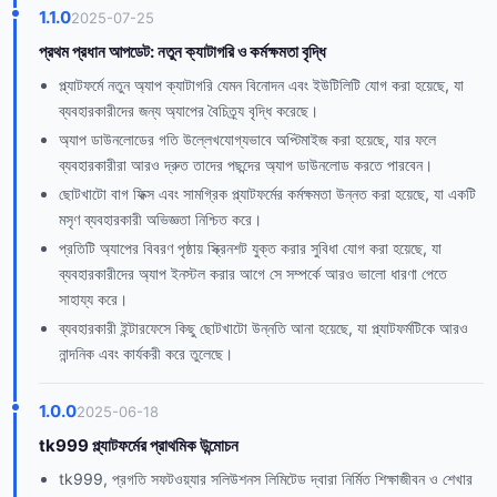
1.1.0
2025-07-25
প্রথম প্রধান আপডেট: নতুন ক্যাটাগরি ও কর্মক্ষমতা বৃদ্ধি
প্ল্যাটফর্মে নতুন অ্যাপ ক্যাটাগরি যেমন বিনোদন এবং ইউটিলিটি যোগ করা হয়েছে, যা
ব্যবহারকারীদের জন্য অ্যাপের বৈচিত্র্য বৃদ্ধি করেছে।
অ্যাপ ডাউনলোডের গতি উল্লেখযোগ্যভাবে অপ্টিমাইজ করা হয়েছে, যার ফলে
ব্যবহারকারীরা আরও দ্রুত তাদের পছন্দের অ্যাপ ডাউনলোড করতে পারবেন।
ছোটখাটো বাগ ফিক্স এবং সামগ্রিক প্ল্যাটফর্মের কর্মক্ষমতা উন্নত করা হয়েছে, যা একটি
মসৃণ ব্যবহারকারী অভিজ্ঞতা নিশ্চিত করে।
প্রতিটি অ্যাপের বিবরণ পৃষ্ঠায় স্ক্রিনশট যুক্ত করার সুবিধা যোগ করা হয়েছে, যা
ব্যবহারকারীদের অ্যাপ ইনস্টল করার আগে সে সম্পর্কে আরও ভালো ধারণা পেতে
সাহায্য করে।
ব্যবহারকারী ইন্টারফেসে কিছু ছোটখাটো উন্নতি আনা হয়েছে, যা প্ল্যাটফর্মটিকে আরও
নান্দনিক এবং কার্যকরী করে তুলেছে।
1.0.0
2025-06-18
tk999 প্ল্যাটফর্মের প্রাথমিক উন্মোচন
tk999, প্রগতি সফটওয়্যার সলিউশনস লিমিটেড দ্বারা নির্মিত শিক্ষাজীবন ও শেখার