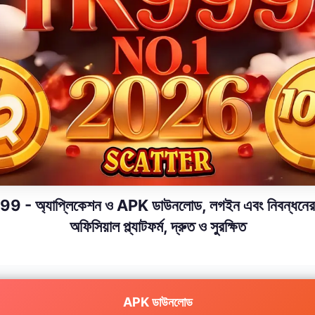
9 - অ্যাপ্লিকেশন ও APK ডাউনলোড, লগইন এবং নিবন্ধনের
অফিসিয়াল প্ল্যাটফর্ম, দ্রুত ও সুরক্ষিত
APK ডাউনলোড