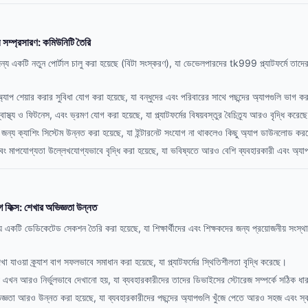
ল সম্প্রসারণ: কমিউনিটি তৈরি
্য একটি নতুন পোর্টাল চালু করা হয়েছে (বিটা সংস্করণ), যা ডেভেলপারদের tk999 প্ল্যাটফর্মে তাদে
অ্যাপ শেয়ার করার সুবিধা যোগ করা হয়েছে, যা বন্ধুদের এবং পরিবারের সাথে পছন্দের অ্যাপগুলি ভা
বাস্থ্য ও ফিটনেস, এবং ভ্রমণ যোগ করা হয়েছে, যা প্ল্যাটফর্মের বিষয়বস্তুর বৈচিত্র্য আরও বৃদ্ধি করেছ
্য ক্যাশিং সিস্টেম উন্নত করা হয়েছে, যা ইন্টারনেট সংযোগ না থাকলেও কিছু অ্যাপ ডাউনলোড কর
ত্ব এবং মাপযোগ্যতা উল্লেখযোগ্যভাবে বৃদ্ধি করা হয়েছে, যা ভবিষ্যতে আরও বেশি ব্যবহারকারী এবং অ্য
াগ ফিক্স: শেখার অভিজ্ঞতা উন্নত
্য একটি ডেডিকেটেড সেকশন তৈরি করা হয়েছে, যা শিক্ষার্থীদের এবং শিক্ষকদের জন্য প্রয়োজনীয় সংস্থ
 দেখা যাওয়া ক্র্যাশ বাগ সফলভাবে সমাধান করা হয়েছে, যা প্ল্যাটফর্মের স্থিতিশীলতা বৃদ্ধি করেছে।
এখন আরও নির্ভুলভাবে দেখানো হয়, যা ব্যবহারকারীদের তাদের ডিভাইসের স্টোরেজ সম্পর্কে সঠিক ধার
িজ্ঞতা আরও উন্নত করা হয়েছে, যা ব্যবহারকারীদের পছন্দের অ্যাপগুলি খুঁজে পেতে আরও সহজ এবং স