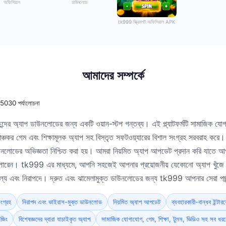
অফিসিয়াল
ডাউনলোড
tk999 স্ক্রিনশট অফিসিয়াল APK
আমাদের সম্পর্কে
5030 পর্যালোচনা
ের অ্যাপ ডাউনলোডের জন্য একটি ওয়ান-স্টপ গন্তব্য। এই প্ল্যাটফর্মটি সামাজিক যোগা
মাঞ্চকর গেম এবং শিক্ষামূলক অ্যাপ সহ বিস্তৃত সফটওয়্যারের বিশাল সংগ্রহ সরবরাহ করে।
উনলোডের অভিজ্ঞতা নিশ্চিত করা হয়। আমরা নিয়মিত অ্যাপ আপডেট প্রদান করি যাতে আপনি
ে পারেন। tk999 এর মাধ্যমে, আপনি সহজেই আপনার প্রয়োজনীয় যেকোনো অ্যাপ খুঁজ
নামূল্যে এবং নিরাপদে। দ্রুত এবং ঝামেলামুক্ত ডাউনলোডের জন্য tk999 আপনার সেরা পছ
ংগ্রহ
নিরাপদ এবং ভাইরাস-মুক্ত ডাউনলোড
নিয়মিত অ্যাপ আপডেট
ব্যবহারকারী-বান্ধব ইন্টা
উজিং
বিশেষজ্ঞদের দ্বারা যাচাইকৃত অ্যাপ
সামাজিক যোগাযোগ, গেম, শিক্ষা, টুলস, ভিডিও সহ সব ধরন