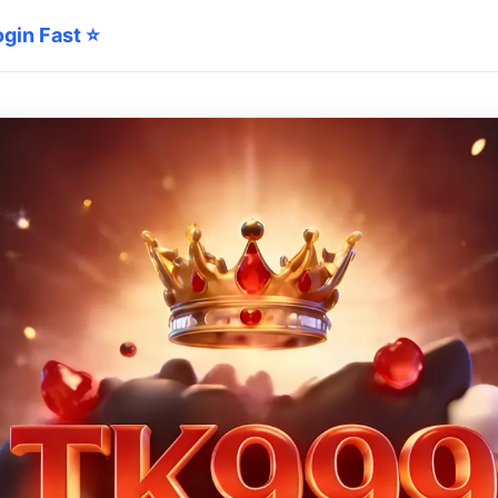
Login Fast ⭐