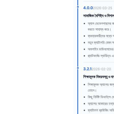
4.0.0
2026-03-25
সামাজিক বৈশিষ্ট্য ও বিশা
অ্যাপ ডেভেলপারদের জন
করতে সাহায্য করে।
ব্যবহারকারীদের মধ্যে 
নতুন ক্যাটাগরি যেমন স্
অফলাইন ডাউনলোডের জন
প্ল্যাটফর্মের স্থায়ি
3.2.1
2026-02-20
শিক্ষামূলক বিষয়বস্তু ও ব
শিক্ষামূলক অ্যাপের জন
তোলে।
কিছু নির্দিষ্ট ডিভাইসে
অ্যাপের আকারের তথ্য 
ক্যাটালগ ব্রাউজিং অভ