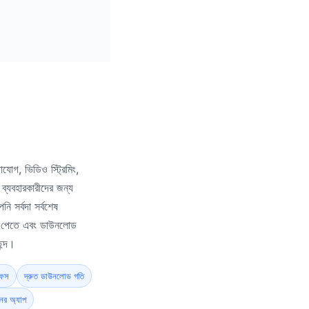
যোগ, ভিডিও স্ট্রিমিং,
 ব্যবহারকারীদের জন্য
 সর্বদা সর্বশেষ
ে পেতে এবং ডাউনলোড
ন্দ।
রফেস
দ্রুত ডাউনলোড গতি
ের অ্যাপ