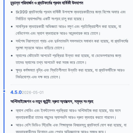
চূড়ান্ত পরিমার্জন ও প্ল্যাটফর্মের প্রথম বার্ষিকী উদযাপন
tk999 প্ল্যাটফর্মের প্রথম বার্ষিকী উপলক্ষে ব্যবহারকারীদের জন্য বিশেষ অফার এবং
নির্বাচিত অ্যাপগুলির একটি সংগ্রহ চালু করা হয়েছে।
সামগ্রিক ব্যবহারকারী অভিজ্ঞতা আরও মসৃণ এবং প্রতিক্রিয়াশীল করা হয়েছে, যা
নেভিগেশন এবং অ্যাপ ব্যবহারকে আরও আনন্দদায়ক করে তোলে।
সর্বশেষ নিরাপত্তা প্যাচ এবং দুর্বলতাগুলি সফলভাবে সমাধান করা হয়েছে, যা প্ল্যাটফর্মের
সুরক্ষা স্তরকে আরও বাড়িয়ে তোলে।
অ্যাপের মেটাডেটা আপডেট প্রক্রিয়া উন্নত করা হয়েছে, যা ডেভেলপারদের জন্য
তাদের অ্যাপের তথ্য আপডেট করা সহজ করে তোলে।
ক্ষুদ্র কর্মক্ষমতা বৃদ্ধি এবং স্থিতিশীলতা উন্নতি করা হয়েছে, যা প্ল্যাটফর্মটিকে আরও
নির্ভরযোগ্য এবং দক্ষ করে তোলে।
4.5.0
2026-05-01
অপ্টিমাইজেশন ও নতুন কন্টেন্ট: দ্রুত অ্যাক্সেস, সমৃদ্ধ সংগ্রহ
অ্যাপ লোডিং এবং ইনস্টলেশন প্রক্রিয়া আরও অপ্টিমাইজ করা হয়েছে, যার ফলে
ব্যবহারকারীরা তাদের পছন্দের অ্যাপগুলি আরও দ্রুত ব্যবহার করতে পারবেন।
আরও বেশি ভিডিও স্ট্রিমিং এবং শিক্ষামূলক বিষয়বস্তু প্ল্যাটফর্মে যোগ করা হয়েছে, যা
ব্যবহারকারীদের বিনোদন এবং শেখার অভিজ্ঞতাকে আরও সমৃদ্ধ করে।