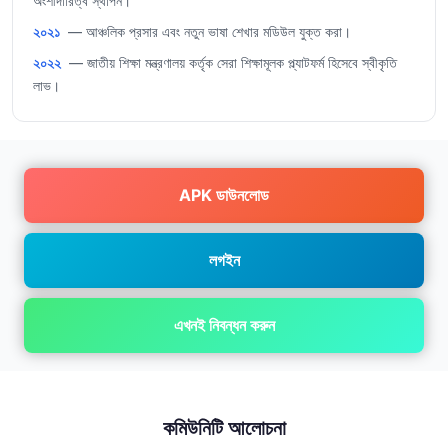
অংশীদারিত্ব স্থাপন।
২০২১
— আঞ্চলিক প্রসার এবং নতুন ভাষা শেখার মডিউল যুক্ত করা।
২০২২
— জাতীয় শিক্ষা মন্ত্রণালয় কর্তৃক সেরা শিক্ষামূলক প্ল্যাটফর্ম হিসেবে স্বীকৃতি
লাভ।
APK ডাউনলোড
লগইন
এখনই নিবন্ধন করুন
কমিউনিটি আলোচনা