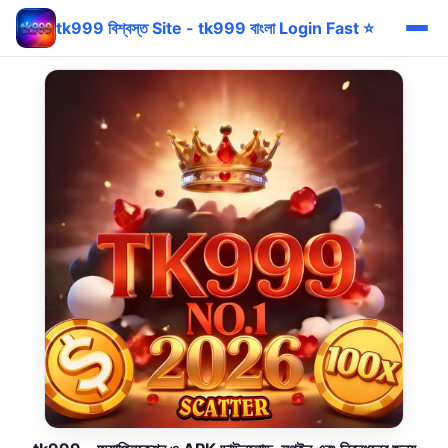
tk999 বিশ্বস্ত Site - tk999 বাংলা Login Fast ⭐