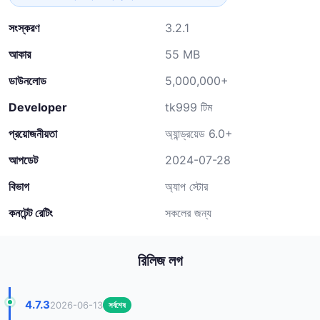
সংস্করণ
3.2.1
আকার
55 MB
ডাউনলোড
5,000,000+
Developer
tk999 টিম
প্রয়োজনীয়তা
অ্যান্ড্রয়েড 6.0+
আপডেট
2024-07-28
বিভাগ
অ্যাপ স্টোর
কনটেন্ট রেটিং
সকলের জন্য
রিলিজ লগ
4.7.3
2026-06-13
সর্বশেষ