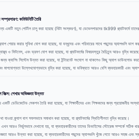
ল সম্প্রসারণ: কমিউনিটি তৈরি
্য একটি নতুন পোর্টাল চালু করা হয়েছে (বিটা সংস্করণ), যা ডেভেলপারদের tk999 প্ল্যাটফর্মে তাদে
অ্যাপ শেয়ার করার সুবিধা যোগ করা হয়েছে, যা বন্ধুদের এবং পরিবারের সাথে পছন্দের অ্যাপগুলি ভা
বাস্থ্য ও ফিটনেস, এবং ভ্রমণ যোগ করা হয়েছে, যা প্ল্যাটফর্মের বিষয়বস্তুর বৈচিত্র্য আরও বৃদ্ধি করেছ
্য ক্যাশিং সিস্টেম উন্নত করা হয়েছে, যা ইন্টারনেট সংযোগ না থাকলেও কিছু অ্যাপ ডাউনলোড কর
ত্ব এবং মাপযোগ্যতা উল্লেখযোগ্যভাবে বৃদ্ধি করা হয়েছে, যা ভবিষ্যতে আরও বেশি ব্যবহারকারী এবং অ্য
াগ ফিক্স: শেখার অভিজ্ঞতা উন্নত
্য একটি ডেডিকেটেড সেকশন তৈরি করা হয়েছে, যা শিক্ষার্থীদের এবং শিক্ষকদের জন্য প্রয়োজনীয় সংস্থ
 দেখা যাওয়া ক্র্যাশ বাগ সফলভাবে সমাধান করা হয়েছে, যা প্ল্যাটফর্মের স্থিতিশীলতা বৃদ্ধি করেছে।
এখন আরও নির্ভুলভাবে দেখানো হয়, যা ব্যবহারকারীদের তাদের ডিভাইসের স্টোরেজ সম্পর্কে সঠিক ধার
িজ্ঞতা আরও উন্নত করা হয়েছে, যা ব্যবহারকারীদের পছন্দের অ্যাপগুলি খুঁজে পেতে আরও সহজ এবং স