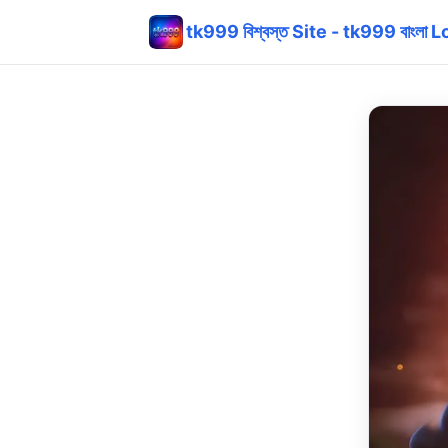
tk999 বিশ্বস্ত Site - tk999 বাংলা 