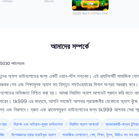
অফিসিয়াল
ডাউনলোড
tk999 স্ক্রিনশট অফিসিয়াল APK
আমাদের সম্পর্কে
5030 পর্যালোচনা
ের অ্যাপ ডাউনলোডের জন্য একটি ওয়ান-স্টপ গন্তব্য। এই প্ল্যাটফর্মটি সামাজিক যোগা
মাঞ্চকর গেম এবং শিক্ষামূলক অ্যাপ সহ বিস্তৃত সফটওয়্যারের বিশাল সংগ্রহ সরবরাহ করে।
উনলোডের অভিজ্ঞতা নিশ্চিত করা হয়। আমরা নিয়মিত অ্যাপ আপডেট প্রদান করি যাতে আপনি
ে পারেন। tk999 এর মাধ্যমে, আপনি সহজেই আপনার প্রয়োজনীয় যেকোনো অ্যাপ খুঁজ
নামূল্যে এবং নিরাপদে। দ্রুত এবং ঝামেলামুক্ত ডাউনলোডের জন্য tk999 আপনার সেরা পছ
ংগ্রহ
নিরাপদ এবং ভাইরাস-মুক্ত ডাউনলোড
নিয়মিত অ্যাপ আপডেট
ব্যবহারকারী-বান্ধব ইন্টা
উজিং
বিশেষজ্ঞদের দ্বারা যাচাইকৃত অ্যাপ
সামাজিক যোগাযোগ, গেম, শিক্ষা, টুলস, ভিডিও সহ সব ধরন