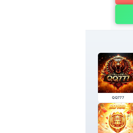
QQ777