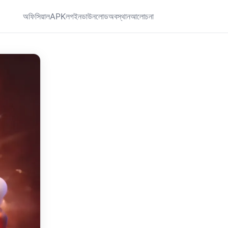
অফিসিয়াল
APK
লগইন
ডাউনলোড
অবস্থান
আলোচনা