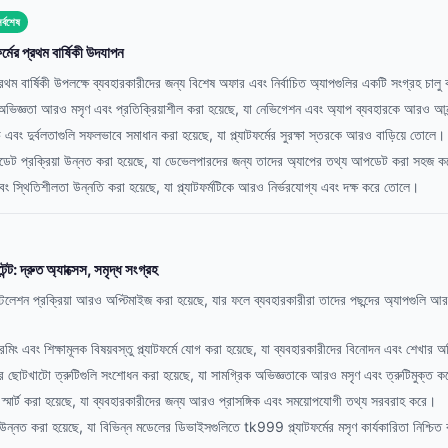
র্বশেষ
টফর্মের প্রথম বার্ষিকী উদযাপন
্রথম বার্ষিকী উপলক্ষে ব্যবহারকারীদের জন্য বিশেষ অফার এবং নির্বাচিত অ্যাপগুলির একটি সংগ্রহ চালু
 অভিজ্ঞতা আরও মসৃণ এবং প্রতিক্রিয়াশীল করা হয়েছে, যা নেভিগেশন এবং অ্যাপ ব্যবহারকে আরও আ
চ এবং দুর্বলতাগুলি সফলভাবে সমাধান করা হয়েছে, যা প্ল্যাটফর্মের সুরক্ষা স্তরকে আরও বাড়িয়ে তোলে।
ডেট প্রক্রিয়া উন্নত করা হয়েছে, যা ডেভেলপারদের জন্য তাদের অ্যাপের তথ্য আপডেট করা সহজ 
্ধি এবং স্থিতিশীলতা উন্নতি করা হয়েছে, যা প্ল্যাটফর্মটিকে আরও নির্ভরযোগ্য এবং দক্ষ করে তোলে।
্ট: দ্রুত অ্যাক্সেস, সমৃদ্ধ সংগ্রহ
টলেশন প্রক্রিয়া আরও অপ্টিমাইজ করা হয়েছে, যার ফলে ব্যবহারকারীরা তাদের পছন্দের অ্যাপগুলি আ
মিং এবং শিক্ষামূলক বিষয়বস্তু প্ল্যাটফর্মে যোগ করা হয়েছে, যা ব্যবহারকারীদের বিনোদন এবং শেখা
সের ছোটখাটো ত্রুটিগুলি সংশোধন করা হয়েছে, যা সামগ্রিক অভিজ্ঞতাকে আরও মসৃণ এবং ত্রুটিমুক্ত
 স্মার্ট করা হয়েছে, যা ব্যবহারকারীদের জন্য আরও প্রাসঙ্গিক এবং সময়োপযোগী তথ্য সরবরাহ করে।
উন্নত করা হয়েছে, যা বিভিন্ন মডেলের ডিভাইসগুলিতে tk999 প্ল্যাটফর্মের মসৃণ কার্যকারিতা নিশ্চি