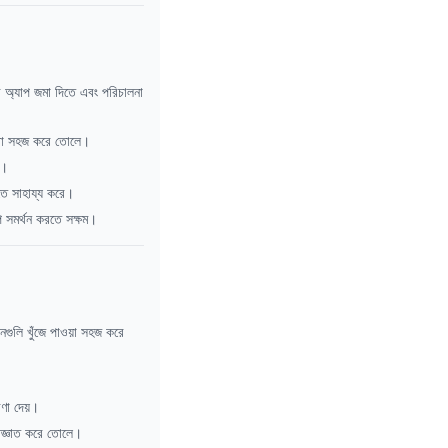
র অ্যাপ জমা দিতে এবং পরিচালনা
গ করা সহজ করে তোলে।
ে।
তে সাহায্য করে।
াপ সমর্থন করতে সক্ষম।
ানগুলি খুঁজে পাওয়া সহজ করে
ণা দেয়।
্বজ্ঞাত করে তোলে।