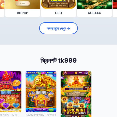
BDPOP
CEO
ACE444
সকল ব্র্যান্ড দেখুন →
স্ক্রিনশট tk999
9 স্ক্রিনশট - APK
tk999 Preview - অফিসিয়াল