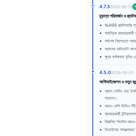
4.7.3
2026-06-13
স
চূড়ান্ত পরিমার্জন ও প্ল্যা
tk999 প্ল্যাটফর্মের প
সামগ্রিক ব্যবহারকারী
সর্বশেষ নিরাপত্তা প্যা
অ্যাপের মেটাডেটা আপ
ক্ষুদ্র কর্মক্ষমতা বৃদ
4.5.0
2026-05-01
অপ্টিমাইজেশন ও নতুন কন্টেন
অ্যাপ লোডিং এবং ইনস্
পারবেন।
আরও বেশি ভিডিও স্ট্রি
ব্যবহারকারী ইন্টারফে
বিজ্ঞপ্তি সিস্টেম আরও
ডিভাইসের সামঞ্জস্যতা 