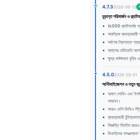
4.7.3
2026-06-13
স
চূড়ান্ত পরিমার্জন ও প্ল্যা
tk999 প্ল্যাটফর্মের প
সামগ্রিক ব্যবহারকারী
সর্বশেষ নিরাপত্তা প্যা
অ্যাপের মেটাডেটা আপ
ক্ষুদ্র কর্মক্ষমতা বৃদ
4.5.0
2026-05-01
অপ্টিমাইজেশন ও নতুন কন্টেন
অ্যাপ লোডিং এবং ইনস্
পারবেন।
আরও বেশি ভিডিও স্ট্রি
ব্যবহারকারী ইন্টারফে
বিজ্ঞপ্তি সিস্টেম আরও
ডিভাইসের সামঞ্জস্যতা 