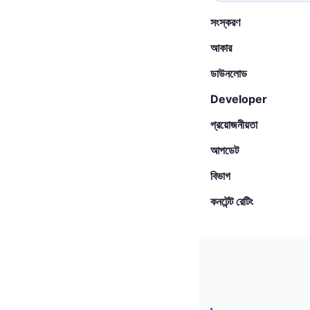
সংস্করণ
আকার
ডাউনলোড
Developer
প্রয়োজনীয়তা
আপডেট
বিভাগ
কনটেন্ট রেটিং