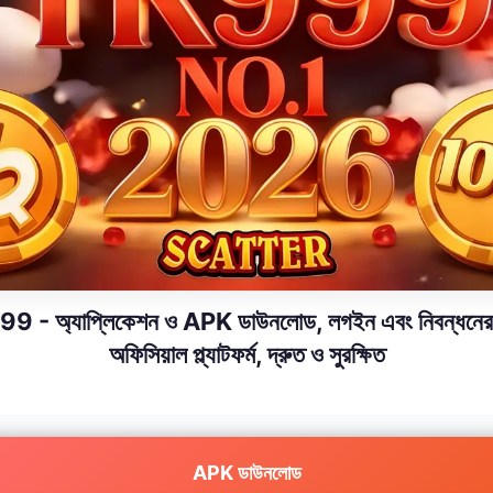
9 - অ্যাপ্লিকেশন ও APK ডাউনলোড, লগইন এবং নিবন্ধনের
অফিসিয়াল প্ল্যাটফর্ম, দ্রুত ও সুরক্ষিত
APK ডাউনলোড