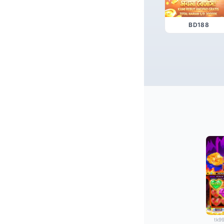
BD188
tk99