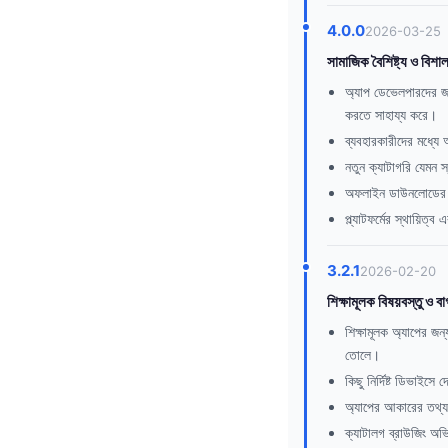
4.0.0
2026-03-25
সামাজিক বৈশিষ্ট্য ও বিশা
অ্যাপ ডেভেলপারদের জন
করতে সাহায্য করে।
ব্যবহারকারীদের মধ্যে 
নতুন ক্যাটাগরি যেমন স্
অফলাইন ডাউনলোডের জন
প্ল্যাটফর্মের স্থায়ি
3.2.1
2026-02-20
শিক্ষামূলক বিষয়বস্তু ও ব
শিক্ষামূলক অ্যাপের জন
তোলে।
কিছু নির্দিষ্ট ডিভাইসে
অ্যাপের আকারের তথ্য 
ক্যাটালগ ব্রাউজিং অভ