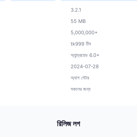
3.2.1
55 MB
5,000,000+
tk999 টিম
অ্যান্ড্রয়েড 6.0+
2024-07-28
অ্যাপ স্টোর
সকলের জন্য
রিলিজ লগ