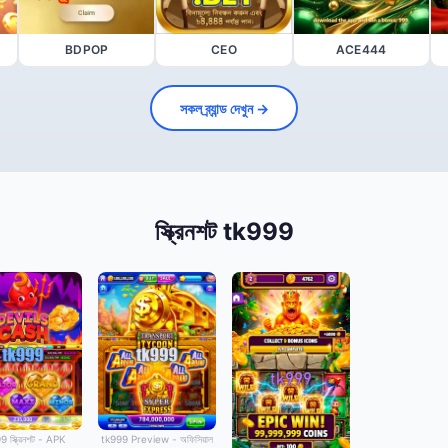
BDPOP
CEO
ACE444
সকল ব্র্যান্ড দেখুন →
স্ক্রিনশট tk999
9 স্ক্রিনশট - APK
tk999 Preview - অফিসিয়াল