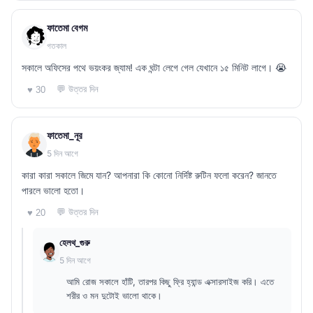
ফাতেমা বেগম
গতকাল
সকালে অফিসের পথে ভয়ংকর জ্যাম! এক ঘন্টা লেগে গেল যেখানে ১৫ মিনিট লাগে। 😭
💬 উত্তর দিন
♥ 30
ফাতেমা_নূর
5 দিন আগে
কারা কারা সকালে জিমে যান? আপনারা কি কোনো নির্দিষ্ট রুটিন ফলো করেন? জানতে
পারলে ভালো হতো।
💬 উত্তর দিন
♥ 20
হেলথ_গুরু
5 দিন আগে
আমি রোজ সকালে হাঁটি, তারপর কিছু ফ্রি হ্যান্ড এক্সারসাইজ করি। এতে
শরীর ও মন দুটোই ভালো থাকে।