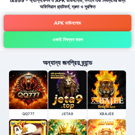
tk999 - অ্যাপ্লিকেশন ও APK ডাউনলোড, লগইন এবং নিবন্ধনের জন্য
অফিসিয়াল প্ল্যাটফর্ম, দ্রুত ও সুরক্ষিত
APK ডাউনলোড
এখনই নিবন্ধন করুন
অন্যান্য জনপ্রিয় ব্র্যান্ড
QQ777
JETA9
XBAJEE