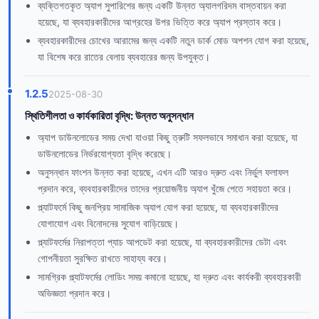
ব্যক্তিগতকৃত অ্যাপ সুপারিশের জন্য একটি উন্নত অ্যালগরিদম বাস্তবায়ন করা
হয়েছে, যা ব্যবহারকারীদের আগ্রহের উপর ভিত্তি করে অ্যাপ প্রস্তাব করে।
ব্যবহারকারীদের চোখের আরামের জন্য একটি নতুন ডার্ক মোড অপশন যোগ করা হয়েছে,
যা বিশেষ করে রাতের বেলায় ব্যবহারের জন্য উপযুক্ত।
1.2.5
2025-08-30
স্থিতিশীলতা ও কার্যকারিতা বৃদ্ধি: উন্নত অনুসন্ধান
অ্যাপ ডাউনলোডের সময় দেখা যাওয়া কিছু ত্রুটি সফলভাবে সমাধান করা হয়েছে, যা
ডাউনলোডের নির্ভরযোগ্যতা বৃদ্ধি করেছে।
অনুসন্ধান ফাংশন উন্নত করা হয়েছে, এখন এটি আরও দ্রুত এবং নির্ভুল ফলাফল
প্রদান করে, ব্যবহারকারীদের তাদের প্রয়োজনীয় অ্যাপ খুঁজে পেতে সহায়তা করে।
প্ল্যাটফর্মে কিছু জনপ্রিয় সামাজিক অ্যাপ যোগ করা হয়েছে, যা ব্যবহারকারীদের
যোগাযোগ এবং বিনোদনের সুযোগ বাড়িয়েছে।
প্ল্যাটফর্মের নিরাপত্তা প্যাচ আপডেট করা হয়েছে, যা ব্যবহারকারীদের ডেটা এবং
গোপনীয়তা সুরক্ষিত রাখতে সাহায্য করে।
সামগ্রিক প্ল্যাটফর্মের লোডিং সময় কমানো হয়েছে, যা দ্রুত এবং কার্যকরী ব্যবহারকারী
অভিজ্ঞতা প্রদান করে।