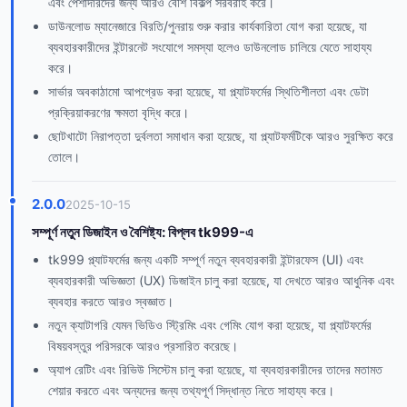
এবং পেশাদারদের জন্য আরও বেশি বিকল্প সরবরাহ করে।
ডাউনলোড ম্যানেজারে বিরতি/পুনরায় শুরু করার কার্যকারিতা যোগ করা হয়েছে, যা
ব্যবহারকারীদের ইন্টারনেট সংযোগে সমস্যা হলেও ডাউনলোড চালিয়ে যেতে সাহায্য
করে।
সার্ভার অবকাঠামো আপগ্রেড করা হয়েছে, যা প্ল্যাটফর্মের স্থিতিশীলতা এবং ডেটা
প্রক্রিয়াকরণের ক্ষমতা বৃদ্ধি করে।
ছোটখাটো নিরাপত্তা দুর্বলতা সমাধান করা হয়েছে, যা প্ল্যাটফর্মটিকে আরও সুরক্ষিত করে
তোলে।
2.0.0
2025-10-15
সম্পূর্ণ নতুন ডিজাইন ও বৈশিষ্ট্য: বিপ্লব tk999-এ
tk999 প্ল্যাটফর্মের জন্য একটি সম্পূর্ণ নতুন ব্যবহারকারী ইন্টারফেস (UI) এবং
ব্যবহারকারী অভিজ্ঞতা (UX) ডিজাইন চালু করা হয়েছে, যা দেখতে আরও আধুনিক এবং
ব্যবহার করতে আরও স্বজ্ঞাত।
নতুন ক্যাটাগরি যেমন ভিডিও স্ট্রিমিং এবং গেমিং যোগ করা হয়েছে, যা প্ল্যাটফর্মের
বিষয়বস্তুর পরিসরকে আরও প্রসারিত করেছে।
অ্যাপ রেটিং এবং রিভিউ সিস্টেম চালু করা হয়েছে, যা ব্যবহারকারীদের তাদের মতামত
শেয়ার করতে এবং অন্যদের জন্য তথ্যপূর্ণ সিদ্ধান্ত নিতে সাহায্য করে।