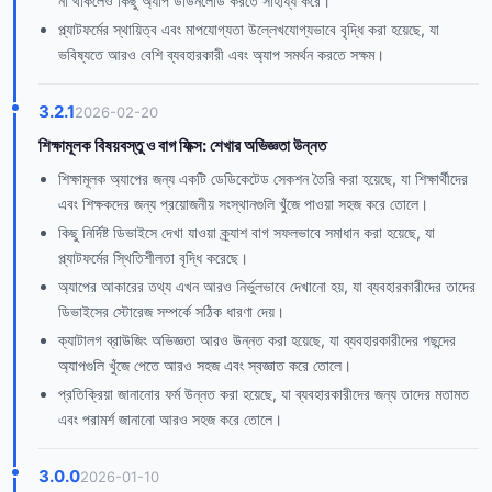
না থাকলেও কিছু অ্যাপ ডাউনলোড করতে সাহায্য করে।
প্ল্যাটফর্মের স্থায়িত্ব এবং মাপযোগ্যতা উল্লেখযোগ্যভাবে বৃদ্ধি করা হয়েছে, যা
ভবিষ্যতে আরও বেশি ব্যবহারকারী এবং অ্যাপ সমর্থন করতে সক্ষম।
3.2.1
2026-02-20
শিক্ষামূলক বিষয়বস্তু ও বাগ ফিক্স: শেখার অভিজ্ঞতা উন্নত
শিক্ষামূলক অ্যাপের জন্য একটি ডেডিকেটেড সেকশন তৈরি করা হয়েছে, যা শিক্ষার্থীদের
এবং শিক্ষকদের জন্য প্রয়োজনীয় সংস্থানগুলি খুঁজে পাওয়া সহজ করে তোলে।
কিছু নির্দিষ্ট ডিভাইসে দেখা যাওয়া ক্র্যাশ বাগ সফলভাবে সমাধান করা হয়েছে, যা
প্ল্যাটফর্মের স্থিতিশীলতা বৃদ্ধি করেছে।
অ্যাপের আকারের তথ্য এখন আরও নির্ভুলভাবে দেখানো হয়, যা ব্যবহারকারীদের তাদের
ডিভাইসের স্টোরেজ সম্পর্কে সঠিক ধারণা দেয়।
ক্যাটালগ ব্রাউজিং অভিজ্ঞতা আরও উন্নত করা হয়েছে, যা ব্যবহারকারীদের পছন্দের
অ্যাপগুলি খুঁজে পেতে আরও সহজ এবং স্বজ্ঞাত করে তোলে।
প্রতিক্রিয়া জানানোর ফর্ম উন্নত করা হয়েছে, যা ব্যবহারকারীদের জন্য তাদের মতামত
এবং পরামর্শ জানানো আরও সহজ করে তোলে।
3.0.0
2026-01-10