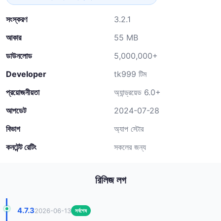
সংস্করণ
3.2.1
আকার
55 MB
ডাউনলোড
5,000,000+
Developer
tk999 টিম
প্রয়োজনীয়তা
অ্যান্ড্রয়েড 6.0+
আপডেট
2024-07-28
বিভাগ
অ্যাপ স্টোর
কনটেন্ট রেটিং
সকলের জন্য
রিলিজ লগ
4.7.3
2026-06-13
সর্বশেষ