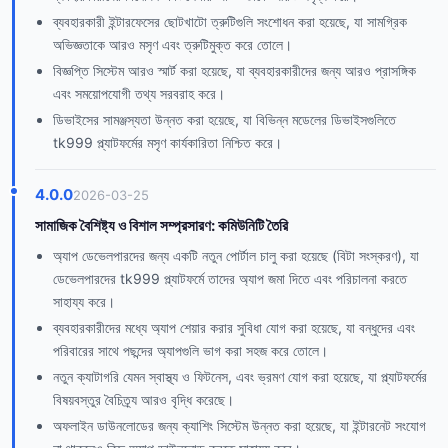
ব্যবহারকারী ইন্টারফেসের ছোটখাটো ত্রুটিগুলি সংশোধন করা হয়েছে, যা সামগ্রিক
অভিজ্ঞতাকে আরও মসৃণ এবং ত্রুটিমুক্ত করে তোলে।
বিজ্ঞপ্তি সিস্টেম আরও স্মার্ট করা হয়েছে, যা ব্যবহারকারীদের জন্য আরও প্রাসঙ্গিক
এবং সময়োপযোগী তথ্য সরবরাহ করে।
ডিভাইসের সামঞ্জস্যতা উন্নত করা হয়েছে, যা বিভিন্ন মডেলের ডিভাইসগুলিতে
tk999 প্ল্যাটফর্মের মসৃণ কার্যকারিতা নিশ্চিত করে।
4.0.0
2026-03-25
সামাজিক বৈশিষ্ট্য ও বিশাল সম্প্রসারণ: কমিউনিটি তৈরি
অ্যাপ ডেভেলপারদের জন্য একটি নতুন পোর্টাল চালু করা হয়েছে (বিটা সংস্করণ), যা
ডেভেলপারদের tk999 প্ল্যাটফর্মে তাদের অ্যাপ জমা দিতে এবং পরিচালনা করতে
সাহায্য করে।
ব্যবহারকারীদের মধ্যে অ্যাপ শেয়ার করার সুবিধা যোগ করা হয়েছে, যা বন্ধুদের এবং
পরিবারের সাথে পছন্দের অ্যাপগুলি ভাগ করা সহজ করে তোলে।
নতুন ক্যাটাগরি যেমন স্বাস্থ্য ও ফিটনেস, এবং ভ্রমণ যোগ করা হয়েছে, যা প্ল্যাটফর্মের
বিষয়বস্তুর বৈচিত্র্য আরও বৃদ্ধি করেছে।
অফলাইন ডাউনলোডের জন্য ক্যাশিং সিস্টেম উন্নত করা হয়েছে, যা ইন্টারনেট সংযোগ