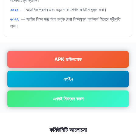
অংশীদারিত্ব স্থাপন।
২০২১
— আঞ্চলিক প্রসার এবং নতুন ভাষা শেখার মডিউল যুক্ত করা।
২০২২
— জাতীয় শিক্ষা মন্ত্রণালয় কর্তৃক সেরা শিক্ষামূলক প্ল্যাটফর্ম হিসেবে স্বীকৃতি
লাভ।
APK ডাউনলোড
লগইন
এখনই নিবন্ধন করুন
কমিউনিটি আলোচনা