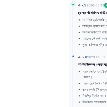
4.7.3
2026-06-13
স
চূড়ান্ত পরিমার্জন ও প্ল্যা
tk999 প্ল্যাটফর্মের প
সামগ্রিক ব্যবহারকারী
সর্বশেষ নিরাপত্তা প্যা
অ্যাপের মেটাডেটা আপ
ক্ষুদ্র কর্মক্ষমতা বৃদ
4.5.0
2026-05-01
অপ্টিমাইজেশন ও নতুন কন্টেন
অ্যাপ লোডিং এবং ইনস্
পারবেন।
আরও বেশি ভিডিও স্ট্রি
ব্যবহারকারী ইন্টারফে
বিজ্ঞপ্তি সিস্টেম আরও
ডিভাইসের সামঞ্জস্যতা 