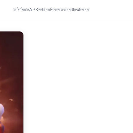
অফিসিয়াল
APK
লগইন
ডাউনলোড
অবস্থান
আলোচনা