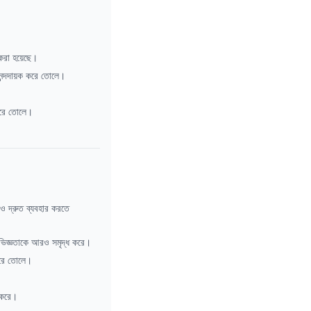
 করা হয়েছে।
নন্দদায়ক করে তোলে।
করে তোলে।
রও দ্রুত ব্যবহার করতে
র অভিজ্ঞতাকে আরও সমৃদ্ধ করে।
 করে তোলে।
ত করে।