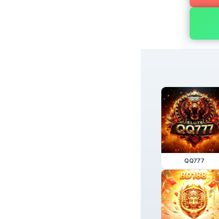
QQ777