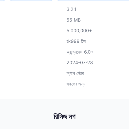
3.2.1
55 MB
5,000,000+
tk999 টিম
অ্যান্ড্রয়েড 6.0+
2024-07-28
অ্যাপ স্টোর
সকলের জন্য
রিলিজ লগ