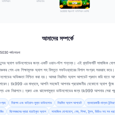
অফিসিয়াল
ডাউনলোড
tk999 স্ক্রিনশট অফিসিয়াল APK
আমাদের সম্পর্কে
5030 পর্যালোচনা
ের অ্যাপ ডাউনলোডের জন্য একটি ওয়ান-স্টপ গন্তব্য। এই প্ল্যাটফর্মটি সামাজিক যোগা
মাঞ্চকর গেম এবং শিক্ষামূলক অ্যাপ সহ বিস্তৃত সফটওয়্যারের বিশাল সংগ্রহ সরবরাহ করে।
উনলোডের অভিজ্ঞতা নিশ্চিত করা হয়। আমরা নিয়মিত অ্যাপ আপডেট প্রদান করি যাতে আপনি
ে পারেন। tk999 এর মাধ্যমে, আপনি সহজেই আপনার প্রয়োজনীয় যেকোনো অ্যাপ খুঁজ
নামূল্যে এবং নিরাপদে। দ্রুত এবং ঝামেলামুক্ত ডাউনলোডের জন্য tk999 আপনার সেরা পছ
ংগ্রহ
নিরাপদ এবং ভাইরাস-মুক্ত ডাউনলোড
নিয়মিত অ্যাপ আপডেট
ব্যবহারকারী-বান্ধব ইন্টা
উজিং
বিশেষজ্ঞদের দ্বারা যাচাইকৃত অ্যাপ
সামাজিক যোগাযোগ, গেম, শিক্ষা, টুলস, ভিডিও সহ সব ধরন