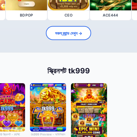
BDPOP
CEO
ACE444
সকল ব্র্যান্ড দেখুন →
স্ক্রিনশট tk999
9 স্ক্রিনশট - APK
tk999 Preview - অফিসিয়াল