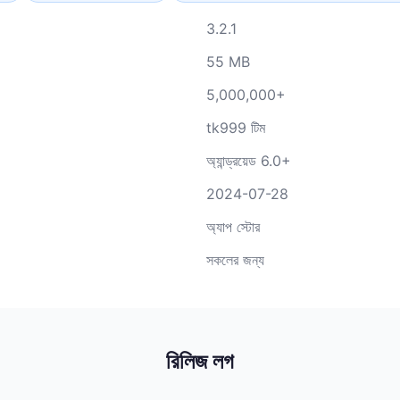
3.2.1
55 MB
5,000,000+
tk999 টিম
অ্যান্ড্রয়েড 6.0+
2024-07-28
অ্যাপ স্টোর
সকলের জন্য
রিলিজ লগ