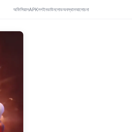
অফিসিয়াল
APK
লগইন
ডাউনলোড
অবস্থান
আলোচনা