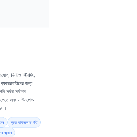
যোগ, ভিডিও স্ট্রিমিং,
 ব্যবহারকারীদের জন্য
 সর্বদা সর্বশেষ
ে পেতে এবং ডাউনলোড
ন্দ।
রফেস
দ্রুত ডাউনলোড গতি
ের অ্যাপ