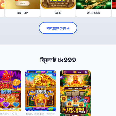
BDPOP
CEO
ACE444
সকল ব্র্যান্ড দেখুন →
স্ক্রিনশট tk999
9 স্ক্রিনশট - APK
tk999 Preview - অফিসিয়াল