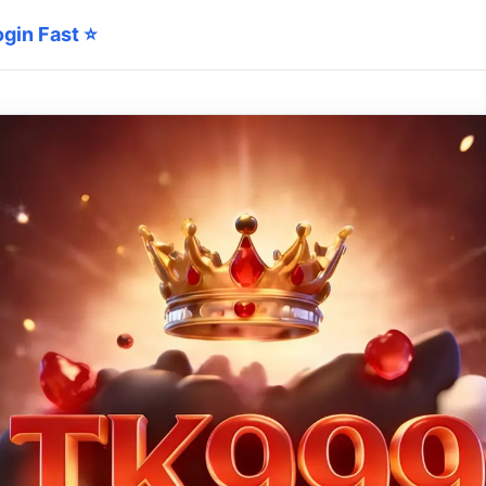
Login Fast ⭐