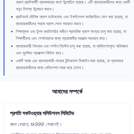
অ্যাপ প্ল্যাটফর্মটি প্রথমবারের মতো উন্মোচিত হয়েছে। এটি ব্যবহারকারীদের জন্য একটি
নতুন দিগন্ত উন্মোচন করবে।
প্ল্যাটফর্মে মৌলিক অ্যাপ ডাউনলোড এবং ইনস্টলেশন কার্যকারিতা যোগ করা হয়েছে, যা
ব্যবহারকারীদের সহজে অ্যাপ পেতে সহায়তা করবে।
শিক্ষামূলক এবং টুলস ক্যাটাগরির অধীনে প্রাথমিক অ্যাপ সংগ্রহ চালু করা হয়েছে, যা
শিক্ষার্থীদের এবং পেশাদারদের জন্য প্রয়োজনীয় সরঞ্জাম সরবরাহ করে।
ব্যবহারকারী নিবন্ধন এবং লগইন সিস্টেম চালু করা হয়েছে, যা ব্যক্তিগতকৃত অভিজ্ঞতা
এবং সুরক্ষিত অ্যাক্সেস নিশ্চিত করে।
একটি সহজ এবং ব্যবহারকারী-বান্ধব ইন্টারফেস ডিজাইন করা হয়েছে, যা প্রথমবার
ব্যবহারকারীদের জন্য নেভিগেশন সহজ করে তোলে।
আমাদের সম্পর্কে
প্রগতি সফটওয়্যার সলিউশনস লিমিটেড
জ্ঞান যেখানে, tk999 সেখানেই।