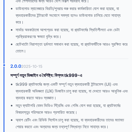
এবং পেশাদারদের জন্য আরও বেশি বিকল্প সরবরাহ করে।
ডাউনলোড ম্যানেজারে বিরতি/পুনরায় শুরু করার কার্যকারিতা যোগ করা হয়েছে, যা
ব্যবহারকারীদের ইন্টারনেট সংযোগে সমস্যা হলেও ডাউনলোড চালিয়ে যেতে সাহায্য
করে।
সার্ভার অবকাঠামো আপগ্রেড করা হয়েছে, যা প্ল্যাটফর্মের স্থিতিশীলতা এবং ডেটা
প্রক্রিয়াকরণের ক্ষমতা বৃদ্ধি করে।
ছোটখাটো নিরাপত্তা দুর্বলতা সমাধান করা হয়েছে, যা প্ল্যাটফর্মটিকে আরও সুরক্ষিত করে
তোলে।
2.0.0
2025-10-15
সম্পূর্ণ নতুন ডিজাইন ও বৈশিষ্ট্য: বিপ্লব tk999-এ
tk999 প্ল্যাটফর্মের জন্য একটি সম্পূর্ণ নতুন ব্যবহারকারী ইন্টারফেস (UI) এবং
ব্যবহারকারী অভিজ্ঞতা (UX) ডিজাইন চালু করা হয়েছে, যা দেখতে আরও আধুনিক এবং
ব্যবহার করতে আরও স্বজ্ঞাত।
নতুন ক্যাটাগরি যেমন ভিডিও স্ট্রিমিং এবং গেমিং যোগ করা হয়েছে, যা প্ল্যাটফর্মের
বিষয়বস্তুর পরিসরকে আরও প্রসারিত করেছে।
অ্যাপ রেটিং এবং রিভিউ সিস্টেম চালু করা হয়েছে, যা ব্যবহারকারীদের তাদের মতামত
শেয়ার করতে এবং অন্যদের জন্য তথ্যপূর্ণ সিদ্ধান্ত নিতে সাহায্য করে।