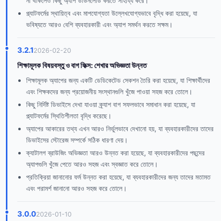
না থাকলেও কিছু অ্যাপ ডাউনলোড করতে সাহায্য করে।
প্ল্যাটফর্মের স্থায়িত্ব এবং মাপযোগ্যতা উল্লেখযোগ্যভাবে বৃদ্ধি করা হয়েছে, যা
ভবিষ্যতে আরও বেশি ব্যবহারকারী এবং অ্যাপ সমর্থন করতে সক্ষম।
3.2.1
2026-02-20
শিক্ষামূলক বিষয়বস্তু ও বাগ ফিক্স: শেখার অভিজ্ঞতা উন্নত
শিক্ষামূলক অ্যাপের জন্য একটি ডেডিকেটেড সেকশন তৈরি করা হয়েছে, যা শিক্ষার্থীদের
এবং শিক্ষকদের জন্য প্রয়োজনীয় সংস্থানগুলি খুঁজে পাওয়া সহজ করে তোলে।
কিছু নির্দিষ্ট ডিভাইসে দেখা যাওয়া ক্র্যাশ বাগ সফলভাবে সমাধান করা হয়েছে, যা
প্ল্যাটফর্মের স্থিতিশীলতা বৃদ্ধি করেছে।
অ্যাপের আকারের তথ্য এখন আরও নির্ভুলভাবে দেখানো হয়, যা ব্যবহারকারীদের তাদের
ডিভাইসের স্টোরেজ সম্পর্কে সঠিক ধারণা দেয়।
ক্যাটালগ ব্রাউজিং অভিজ্ঞতা আরও উন্নত করা হয়েছে, যা ব্যবহারকারীদের পছন্দের
অ্যাপগুলি খুঁজে পেতে আরও সহজ এবং স্বজ্ঞাত করে তোলে।
প্রতিক্রিয়া জানানোর ফর্ম উন্নত করা হয়েছে, যা ব্যবহারকারীদের জন্য তাদের মতামত
এবং পরামর্শ জানানো আরও সহজ করে তোলে।
3.0.0
2026-01-10