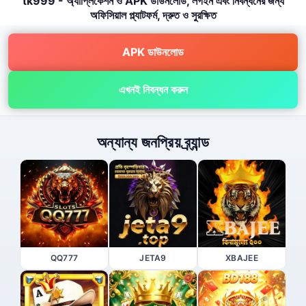
tk999 - অ্যাপ্লিকেশন ও APK ডাউনলোড, লগইন এবং নিবন্ধনের জন্য
অফিসিয়াল প্ল্যাটফর্ম, দ্রুত ও সুরক্ষিত
APK ডাউনলোড
এখনই নিবন্ধন করুন
অন্যান্য জনপ্রিয় ব্র্যান্ড
QQ777
JETA9
XBAJEE