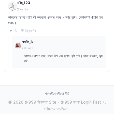
রহিম_123
2 দিন আগে
আজকের আবহাওয়াটা কী অদ্ভুত! একবার গরম, একবার বৃষ্টি। মেজাজটাই খারাপ হয়ে
যাচ্ছে।
💬 উত্তর দিন
♥ 16
নাসরিন_B
2 দিন আগে
আমার এখানেও তাই! ছাতা নিয়ে বের হলাম, বৃষ্টি নেই। ছাতা রাখলাম, ঝুম
বৃষ্টি! 🤦‍♀️
শর্তাবলী
গোপনীয়তা নীতি
© 2026 tk999 বিশ্বস্ত Site - tk999 বাংলা Login Fast ⭐.
সর্বস্বত্ব সংরক্ষিত।