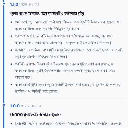
1.1.0
2025-07-25
প্রথম প্রধান আপডেট: নতুন ক্যাটাগরি ও কর্মক্ষমতা বৃদ্ধি
প্ল্যাটফর্মে নতুন অ্যাপ ক্যাটাগরি যেমন বিনোদন এবং ইউটিলিটি যোগ করা হয়েছে, যা
ব্যবহারকারীদের জন্য অ্যাপের বৈচিত্র্য বৃদ্ধি করেছে।
অ্যাপ ডাউনলোডের গতি উল্লেখযোগ্যভাবে অপ্টিমাইজ করা হয়েছে, যার ফলে
ব্যবহারকারীরা আরও দ্রুত তাদের পছন্দের অ্যাপ ডাউনলোড করতে পারবেন।
ছোটখাটো বাগ ফিক্স এবং সামগ্রিক প্ল্যাটফর্মের কর্মক্ষমতা উন্নত করা হয়েছে, যা একটি
মসৃণ ব্যবহারকারী অভিজ্ঞতা নিশ্চিত করে।
প্রতিটি অ্যাপের বিবরণ পৃষ্ঠায় স্ক্রিনশট যুক্ত করার সুবিধা যোগ করা হয়েছে, যা
ব্যবহারকারীদের অ্যাপ ইনস্টল করার আগে সে সম্পর্কে আরও ভালো ধারণা পেতে
সাহায্য করে।
ব্যবহারকারী ইন্টারফেসে কিছু ছোটখাটো উন্নতি আনা হয়েছে, যা প্ল্যাটফর্মটিকে আরও
নান্দনিক এবং কার্যকরী করে তুলেছে।
1.0.0
2025-06-18
tk999 প্ল্যাটফর্মের প্রাথমিক উন্মোচন
tk999, প্রগতি সফটওয়্যার সলিউশনস লিমিটেড দ্বারা নির্মিত শিক্ষাজীবন ও শেখার