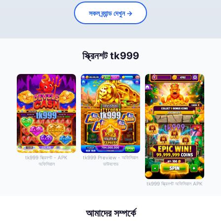
সকল ব্র্যান্ড দেখুন →
স্ক্রিনশট tk999
tk999 স্ক্রিনশট - APK
tk999 Preview - অফিসিয়াল
অফিসিয়াল
ডাউনলোড
tk999 স্ক্রিনশট অফিসিয়াল APK
আমাদের সম্পর্কে