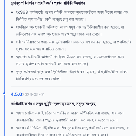
চূড়ান্ত পরিমার্জন ও প্ল্যাটফর্মের প্রথম বার্ষিকী উদযাপন
tk999 প্ল্যাটফর্মের প্রথম বার্ষিকী উপলক্ষে ব্যবহারকারীদের জন্য বিশেষ অফার এবং
নির্বাচিত অ্যাপগুলির একটি সংগ্রহ চালু করা হয়েছে।
সামগ্রিক ব্যবহারকারী অভিজ্ঞতা আরও মসৃণ এবং প্রতিক্রিয়াশীল করা হয়েছে, যা
নেভিগেশন এবং অ্যাপ ব্যবহারকে আরও আনন্দদায়ক করে তোলে।
সর্বশেষ নিরাপত্তা প্যাচ এবং দুর্বলতাগুলি সফলভাবে সমাধান করা হয়েছে, যা প্ল্যাটফর্মের
সুরক্ষা স্তরকে আরও বাড়িয়ে তোলে।
অ্যাপের মেটাডেটা আপডেট প্রক্রিয়া উন্নত করা হয়েছে, যা ডেভেলপারদের জন্য
তাদের অ্যাপের তথ্য আপডেট করা সহজ করে তোলে।
ক্ষুদ্র কর্মক্ষমতা বৃদ্ধি এবং স্থিতিশীলতা উন্নতি করা হয়েছে, যা প্ল্যাটফর্মটিকে আরও
নির্ভরযোগ্য এবং দক্ষ করে তোলে।
4.5.0
2026-05-01
অপ্টিমাইজেশন ও নতুন কন্টেন্ট: দ্রুত অ্যাক্সেস, সমৃদ্ধ সংগ্রহ
অ্যাপ লোডিং এবং ইনস্টলেশন প্রক্রিয়া আরও অপ্টিমাইজ করা হয়েছে, যার ফলে
ব্যবহারকারীরা তাদের পছন্দের অ্যাপগুলি আরও দ্রুত ব্যবহার করতে পারবেন।
আরও বেশি ভিডিও স্ট্রিমিং এবং শিক্ষামূলক বিষয়বস্তু প্ল্যাটফর্মে যোগ করা হয়েছে, যা
ব্যবহারকারীদের বিনোদন এবং শেখার অভিজ্ঞতাকে আরও সমৃদ্ধ করে।