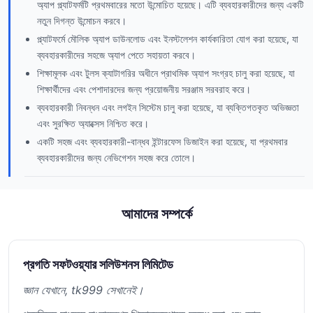
অ্যাপ প্ল্যাটফর্মটি প্রথমবারের মতো উন্মোচিত হয়েছে। এটি ব্যবহারকারীদের জন্য একটি
নতুন দিগন্ত উন্মোচন করবে।
প্ল্যাটফর্মে মৌলিক অ্যাপ ডাউনলোড এবং ইনস্টলেশন কার্যকারিতা যোগ করা হয়েছে, যা
ব্যবহারকারীদের সহজে অ্যাপ পেতে সহায়তা করবে।
শিক্ষামূলক এবং টুলস ক্যাটাগরির অধীনে প্রাথমিক অ্যাপ সংগ্রহ চালু করা হয়েছে, যা
শিক্ষার্থীদের এবং পেশাদারদের জন্য প্রয়োজনীয় সরঞ্জাম সরবরাহ করে।
ব্যবহারকারী নিবন্ধন এবং লগইন সিস্টেম চালু করা হয়েছে, যা ব্যক্তিগতকৃত অভিজ্ঞতা
এবং সুরক্ষিত অ্যাক্সেস নিশ্চিত করে।
একটি সহজ এবং ব্যবহারকারী-বান্ধব ইন্টারফেস ডিজাইন করা হয়েছে, যা প্রথমবার
ব্যবহারকারীদের জন্য নেভিগেশন সহজ করে তোলে।
আমাদের সম্পর্কে
প্রগতি সফটওয়্যার সলিউশনস লিমিটেড
জ্ঞান যেখানে, tk999 সেখানেই।