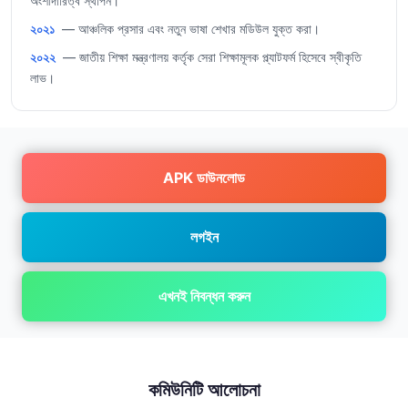
অংশীদারিত্ব স্থাপন।
২০২১
— আঞ্চলিক প্রসার এবং নতুন ভাষা শেখার মডিউল যুক্ত করা।
২০২২
— জাতীয় শিক্ষা মন্ত্রণালয় কর্তৃক সেরা শিক্ষামূলক প্ল্যাটফর্ম হিসেবে স্বীকৃতি
লাভ।
APK ডাউনলোড
লগইন
এখনই নিবন্ধন করুন
কমিউনিটি আলোচনা