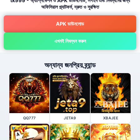
tk999 - অ্যাপ্লিকেশন ও APK ডাউনলোড, লগইন এবং নিবন্ধনের জন্য
অফিসিয়াল প্ল্যাটফর্ম, দ্রুত ও সুরক্ষিত
APK ডাউনলোড
এখনই নিবন্ধন করুন
অন্যান্য জনপ্রিয় ব্র্যান্ড
QQ777
JETA9
XBAJEE