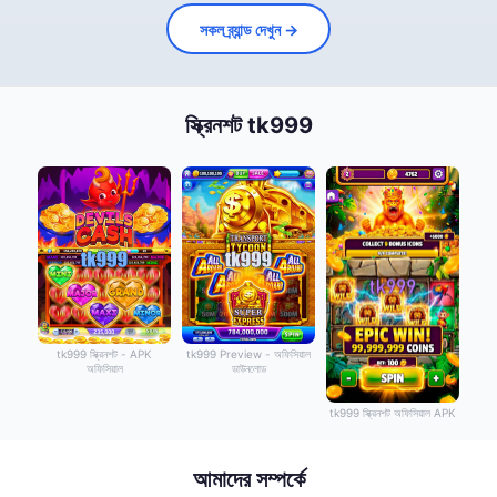
সকল ব্র্যান্ড দেখুন →
স্ক্রিনশট tk999
tk999 স্ক্রিনশট - APK
tk999 Preview - অফিসিয়াল
অফিসিয়াল
ডাউনলোড
tk999 স্ক্রিনশট অফিসিয়াল APK
আমাদের সম্পর্কে