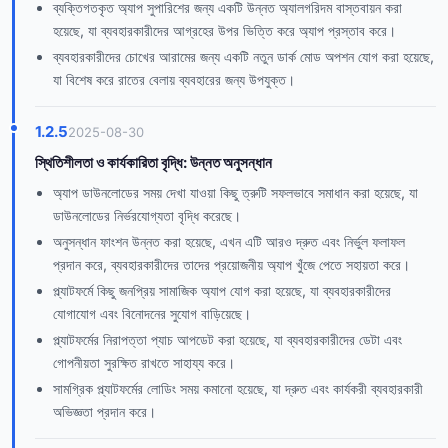
ব্যক্তিগতকৃত অ্যাপ সুপারিশের জন্য একটি উন্নত অ্যালগরিদম বাস্তবায়ন করা
হয়েছে, যা ব্যবহারকারীদের আগ্রহের উপর ভিত্তি করে অ্যাপ প্রস্তাব করে।
ব্যবহারকারীদের চোখের আরামের জন্য একটি নতুন ডার্ক মোড অপশন যোগ করা হয়েছে,
যা বিশেষ করে রাতের বেলায় ব্যবহারের জন্য উপযুক্ত।
1.2.5
2025-08-30
স্থিতিশীলতা ও কার্যকারিতা বৃদ্ধি: উন্নত অনুসন্ধান
অ্যাপ ডাউনলোডের সময় দেখা যাওয়া কিছু ত্রুটি সফলভাবে সমাধান করা হয়েছে, যা
ডাউনলোডের নির্ভরযোগ্যতা বৃদ্ধি করেছে।
অনুসন্ধান ফাংশন উন্নত করা হয়েছে, এখন এটি আরও দ্রুত এবং নির্ভুল ফলাফল
প্রদান করে, ব্যবহারকারীদের তাদের প্রয়োজনীয় অ্যাপ খুঁজে পেতে সহায়তা করে।
প্ল্যাটফর্মে কিছু জনপ্রিয় সামাজিক অ্যাপ যোগ করা হয়েছে, যা ব্যবহারকারীদের
যোগাযোগ এবং বিনোদনের সুযোগ বাড়িয়েছে।
প্ল্যাটফর্মের নিরাপত্তা প্যাচ আপডেট করা হয়েছে, যা ব্যবহারকারীদের ডেটা এবং
গোপনীয়তা সুরক্ষিত রাখতে সাহায্য করে।
সামগ্রিক প্ল্যাটফর্মের লোডিং সময় কমানো হয়েছে, যা দ্রুত এবং কার্যকরী ব্যবহারকারী
অভিজ্ঞতা প্রদান করে।