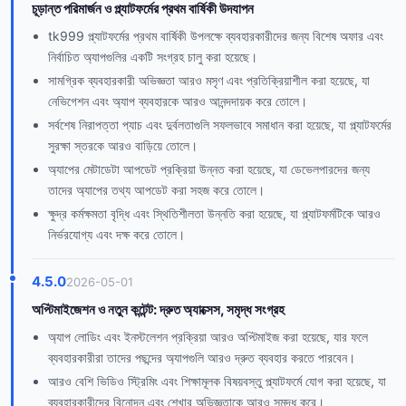
চূড়ান্ত পরিমার্জন ও প্ল্যাটফর্মের প্রথম বার্ষিকী উদযাপন
tk999 প্ল্যাটফর্মের প্রথম বার্ষিকী উপলক্ষে ব্যবহারকারীদের জন্য বিশেষ অফার এবং
নির্বাচিত অ্যাপগুলির একটি সংগ্রহ চালু করা হয়েছে।
সামগ্রিক ব্যবহারকারী অভিজ্ঞতা আরও মসৃণ এবং প্রতিক্রিয়াশীল করা হয়েছে, যা
নেভিগেশন এবং অ্যাপ ব্যবহারকে আরও আনন্দদায়ক করে তোলে।
সর্বশেষ নিরাপত্তা প্যাচ এবং দুর্বলতাগুলি সফলভাবে সমাধান করা হয়েছে, যা প্ল্যাটফর্মের
সুরক্ষা স্তরকে আরও বাড়িয়ে তোলে।
অ্যাপের মেটাডেটা আপডেট প্রক্রিয়া উন্নত করা হয়েছে, যা ডেভেলপারদের জন্য
তাদের অ্যাপের তথ্য আপডেট করা সহজ করে তোলে।
ক্ষুদ্র কর্মক্ষমতা বৃদ্ধি এবং স্থিতিশীলতা উন্নতি করা হয়েছে, যা প্ল্যাটফর্মটিকে আরও
নির্ভরযোগ্য এবং দক্ষ করে তোলে।
4.5.0
2026-05-01
অপ্টিমাইজেশন ও নতুন কন্টেন্ট: দ্রুত অ্যাক্সেস, সমৃদ্ধ সংগ্রহ
অ্যাপ লোডিং এবং ইনস্টলেশন প্রক্রিয়া আরও অপ্টিমাইজ করা হয়েছে, যার ফলে
ব্যবহারকারীরা তাদের পছন্দের অ্যাপগুলি আরও দ্রুত ব্যবহার করতে পারবেন।
আরও বেশি ভিডিও স্ট্রিমিং এবং শিক্ষামূলক বিষয়বস্তু প্ল্যাটফর্মে যোগ করা হয়েছে, যা
ব্যবহারকারীদের বিনোদন এবং শেখার অভিজ্ঞতাকে আরও সমৃদ্ধ করে।