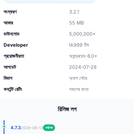
সংস্করণ
3.2.1
আকার
55 MB
ডাউনলোড
5,000,000+
Developer
tk999 টিম
প্রয়োজনীয়তা
অ্যান্ড্রয়েড 6.0+
আপডেট
2024-07-28
বিভাগ
অ্যাপ স্টোর
কনটেন্ট রেটিং
সকলের জন্য
রিলিজ লগ
4.7.3
2026-06-13
সর্বশেষ