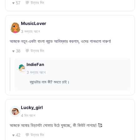
💬 উত্তর দিন
♥ 57
MusicLover
3 সপ্তাহ আগে
আজকে নতুন একটা বাংলা ব্যান্ড আবিষ্কার করলাম, ওদের গানগুলো দারুণ!
💬 উত্তর দিন
♥ 38
IndieFan
3 সপ্তাহ আগে
ব্যান্ডটার নাম কী? শুনতে চাই।
Lucky_girl
4 দিন আগে
আজকে আমার বিড়ালটা সোফায় উঠে ঘুমাচ্ছে, কী কিউট লাগছে! 🥰
💬 উত্তর দিন
♥ 42