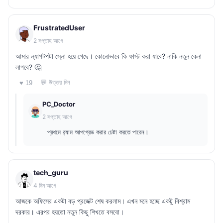
FrustratedUser
2 সপ্তাহ আগে
আমার ল্যাপটপটা স্লো হয়ে গেছে। কোনোভাবে কি ফাস্ট করা যাবে? নাকি নতুন কেনা
লাগবে? 🤔
💬 উত্তর দিন
♥ 19
PC_Doctor
2 সপ্তাহ আগে
প্রথমে র‍্যাম আপগ্রেড করার চেষ্টা করতে পারেন।
tech_guru
4 দিন আগে
আজকে অফিসের একটা বড় প্রজেক্ট শেষ করলাম। এখন মনে হচ্ছে একটু বিশ্রাম
দরকার। এরপর হয়তো নতুন কিছু শিখতে বসবো।