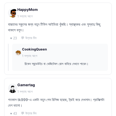
HappyMom
1 সপ্তাহ আগে
বাচ্চাদের স্কুলের জন্য নতুন টিফিন আইডিয়া খুঁজছি। স্বাস্থ্যকর এবং সুস্বাদু কিছু
থাকলে বলুন।
💬 উত্তর দিন
♥ 23
CookingQueen
1 সপ্তাহ আগে
চিকেন স্যান্ডউইচ বা ভেজিটেবল রোল বানিয়ে দেখতে পারেন।
Gamertag
1 সপ্তাহ আগে
গতকাল tk999-এ একটা নতুন গেম রিলিজ হয়েছে, ট্রাই করে দেখলাম। গ্রাফিক্সটা
বেশ ভালো।
💬 উত্তর দিন
♥ 43