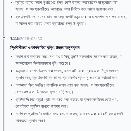
ব্যক্তিগতকৃত অ্যাপ সুপারিশের জন্য একটি উন্নত অ্যালগরিদম বাস্তবায়ন করা
হয়েছে, যা ব্যবহারকারীদের আগ্রহের উপর ভিত্তি করে অ্যাপ প্রস্তাব করে।
ব্যবহারকারীদের চোখের আরামের জন্য একটি নতুন ডার্ক মোড অপশন যোগ করা হয়েছে,
যা বিশেষ করে রাতের বেলায় ব্যবহারের জন্য উপযুক্ত।
1.2.5
2025-08-30
স্থিতিশীলতা ও কার্যকারিতা বৃদ্ধি: উন্নত অনুসন্ধান
অ্যাপ ডাউনলোডের সময় দেখা যাওয়া কিছু ত্রুটি সফলভাবে সমাধান করা হয়েছে, যা
ডাউনলোডের নির্ভরযোগ্যতা বৃদ্ধি করেছে।
অনুসন্ধান ফাংশন উন্নত করা হয়েছে, এখন এটি আরও দ্রুত এবং নির্ভুল ফলাফল
প্রদান করে, ব্যবহারকারীদের তাদের প্রয়োজনীয় অ্যাপ খুঁজে পেতে সহায়তা করে।
প্ল্যাটফর্মে কিছু জনপ্রিয় সামাজিক অ্যাপ যোগ করা হয়েছে, যা ব্যবহারকারীদের
যোগাযোগ এবং বিনোদনের সুযোগ বাড়িয়েছে।
প্ল্যাটফর্মের নিরাপত্তা প্যাচ আপডেট করা হয়েছে, যা ব্যবহারকারীদের ডেটা এবং
গোপনীয়তা সুরক্ষিত রাখতে সাহায্য করে।
সামগ্রিক প্ল্যাটফর্মের লোডিং সময় কমানো হয়েছে, যা দ্রুত এবং কার্যকরী ব্যবহারকারী
অভিজ্ঞতা প্রদান করে।