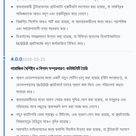
ব্যবহারকারী ইন্টারফেসের ছোটখাটো ত্রুটিগুলি সংশোধন করা হয়েছে, যা সামগ্রিক
অভিজ্ঞতাকে আরও মসৃণ এবং ত্রুটিমুক্ত করে তোলে।
বিজ্ঞপ্তি সিস্টেম আরও স্মার্ট করা হয়েছে, যা ব্যবহারকারীদের জন্য আরও প্রাসঙ্গিক
এবং সময়োপযোগী তথ্য সরবরাহ করে।
ডিভাইসের সামঞ্জস্যতা উন্নত করা হয়েছে, যা বিভিন্ন মডেলের ডিভাইসগুলিতে
tk999 প্ল্যাটফর্মের মসৃণ কার্যকারিতা নিশ্চিত করে।
4.0.0
2026-03-25
সামাজিক বৈশিষ্ট্য ও বিশাল সম্প্রসারণ: কমিউনিটি তৈরি
অ্যাপ ডেভেলপারদের জন্য একটি নতুন পোর্টাল চালু করা হয়েছে (বিটা সংস্করণ), যা
ডেভেলপারদের tk999 প্ল্যাটফর্মে তাদের অ্যাপ জমা দিতে এবং পরিচালনা করতে
সাহায্য করে।
ব্যবহারকারীদের মধ্যে অ্যাপ শেয়ার করার সুবিধা যোগ করা হয়েছে, যা বন্ধুদের এবং
পরিবারের সাথে পছন্দের অ্যাপগুলি ভাগ করা সহজ করে তোলে।
নতুন ক্যাটাগরি যেমন স্বাস্থ্য ও ফিটনেস, এবং ভ্রমণ যোগ করা হয়েছে, যা প্ল্যাটফর্মের
বিষয়বস্তুর বৈচিত্র্য আরও বৃদ্ধি করেছে।
অফলাইন ডাউনলোডের জন্য ক্যাশিং সিস্টেম উন্নত করা হয়েছে, যা ইন্টারনেট সংযোগ