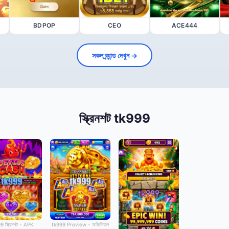
BDPOP
CEO
ACE444
সকল ব্র্যান্ড দেখুন →
স্ক্রিনশট tk999
9 স্ক্রিনশট - APK
tk999 Preview - অফিসিয়াল