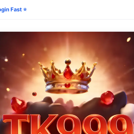
Login Fast ⭐