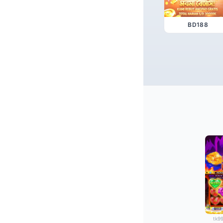
BD188
tk99