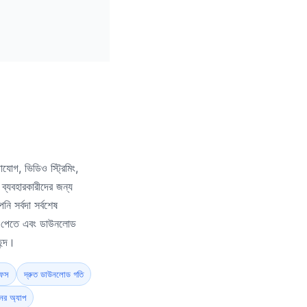
যোগ, ভিডিও স্ট্রিমিং,
 ব্যবহারকারীদের জন্য
 সর্বদা সর্বশেষ
ে পেতে এবং ডাউনলোড
ন্দ।
রফেস
দ্রুত ডাউনলোড গতি
ের অ্যাপ