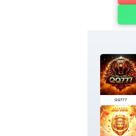
QQ777