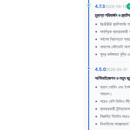
4.7.3
2026-06-13
স
চূড়ান্ত পরিমার্জন ও প্ল্যা
tk999 প্ল্যাটফর্মের প
সামগ্রিক ব্যবহারকারী
সর্বশেষ নিরাপত্তা প্যা
অ্যাপের মেটাডেটা আপ
ক্ষুদ্র কর্মক্ষমতা বৃদ
4.5.0
2026-05-01
অপ্টিমাইজেশন ও নতুন কন্টেন
অ্যাপ লোডিং এবং ইনস্
পারবেন।
আরও বেশি ভিডিও স্ট্রি
ব্যবহারকারী ইন্টারফে
বিজ্ঞপ্তি সিস্টেম আরও
ডিভাইসের সামঞ্জস্যতা 