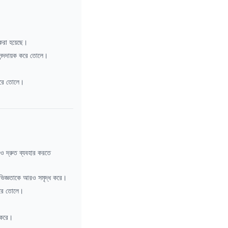
 করা হয়েছে।
নন্দদায়ক করে তোলে।
করে তোলে।
রও দ্রুত ব্যবহার করতে
র অভিজ্ঞতাকে আরও সমৃদ্ধ করে।
 করে তোলে।
ত করে।