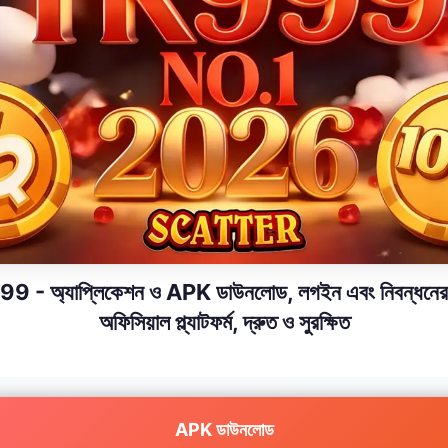
9 - অ্যাপ্লিকেশন ও APK ডাউনলোড, লগইন এবং নিবন্ধনের
অফিসিয়াল প্ল্যাটফর্ম, দ্রুত ও সুরক্ষিত
APK ডাউনলোড