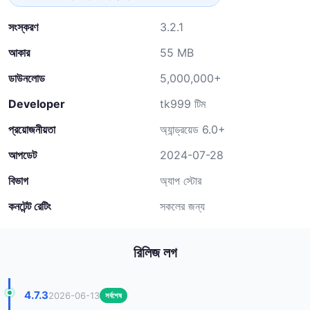
সংস্করণ
3.2.1
আকার
55 MB
ডাউনলোড
5,000,000+
Developer
tk999 টিম
প্রয়োজনীয়তা
অ্যান্ড্রয়েড 6.0+
আপডেট
2024-07-28
বিভাগ
অ্যাপ স্টোর
কনটেন্ট রেটিং
সকলের জন্য
রিলিজ লগ
4.7.3
2026-06-13
সর্বশেষ