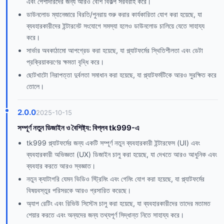
এবং পেশাদারদের জন্য আরও বেশি বিকল্প সরবরাহ করে।
ডাউনলোড ম্যানেজারে বিরতি/পুনরায় শুরু করার কার্যকারিতা যোগ করা হয়েছে, যা
ব্যবহারকারীদের ইন্টারনেট সংযোগে সমস্যা হলেও ডাউনলোড চালিয়ে যেতে সাহায্য
করে।
সার্ভার অবকাঠামো আপগ্রেড করা হয়েছে, যা প্ল্যাটফর্মের স্থিতিশীলতা এবং ডেটা
প্রক্রিয়াকরণের ক্ষমতা বৃদ্ধি করে।
ছোটখাটো নিরাপত্তা দুর্বলতা সমাধান করা হয়েছে, যা প্ল্যাটফর্মটিকে আরও সুরক্ষিত করে
তোলে।
2.0.0
2025-10-15
সম্পূর্ণ নতুন ডিজাইন ও বৈশিষ্ট্য: বিপ্লব tk999-এ
tk999 প্ল্যাটফর্মের জন্য একটি সম্পূর্ণ নতুন ব্যবহারকারী ইন্টারফেস (UI) এবং
ব্যবহারকারী অভিজ্ঞতা (UX) ডিজাইন চালু করা হয়েছে, যা দেখতে আরও আধুনিক এবং
ব্যবহার করতে আরও স্বজ্ঞাত।
নতুন ক্যাটাগরি যেমন ভিডিও স্ট্রিমিং এবং গেমিং যোগ করা হয়েছে, যা প্ল্যাটফর্মের
বিষয়বস্তুর পরিসরকে আরও প্রসারিত করেছে।
অ্যাপ রেটিং এবং রিভিউ সিস্টেম চালু করা হয়েছে, যা ব্যবহারকারীদের তাদের মতামত
শেয়ার করতে এবং অন্যদের জন্য তথ্যপূর্ণ সিদ্ধান্ত নিতে সাহায্য করে।