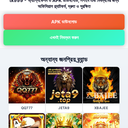
tk999 - অ্যাপ্লিকেশন ও APK ডাউনলোড, লগইন এবং নিবন্ধনের জন্য
অফিসিয়াল প্ল্যাটফর্ম, দ্রুত ও সুরক্ষিত
APK ডাউনলোড
এখনই নিবন্ধন করুন
অন্যান্য জনপ্রিয় ব্র্যান্ড
QQ777
JETA9
XBAJEE