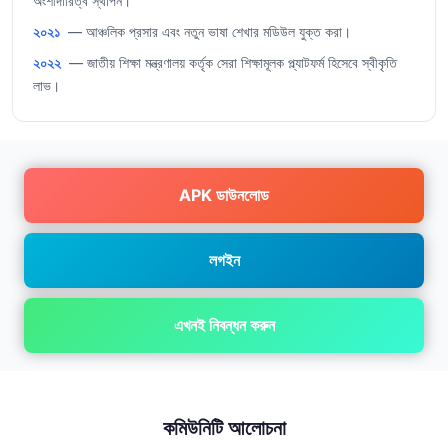
অংশীদারিত্ব স্থাপন।
২০২১
— আঞ্চলিক প্রসার এবং নতুন ভাষা শেখার মডিউল যুক্ত করা।
২০২২
— জাতীয় শিক্ষা মন্ত্রণালয় কর্তৃক সেরা শিক্ষামূলক প্ল্যাটফর্ম হিসেবে স্বীকৃতি
লাভ।
APK ডাউনলোড
লগইন
এখনই নিবন্ধন করুন
কমিউনিটি আলোচনা