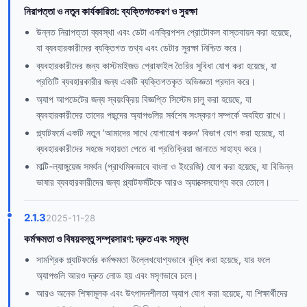
নিরাপত্তা ও নতুন কার্যকারিতা: ব্যক্তিগতকরণ ও সুরক্ষা
উন্নত নিরাপত্তা ব্যবস্থা এবং ডেটা এনক্রিপশন প্রোটোকল বাস্তবায়ন করা হয়েছে,
যা ব্যবহারকারীদের ব্যক্তিগত তথ্য এবং ডেটার সুরক্ষা নিশ্চিত করে।
ব্যবহারকারীদের জন্য কাস্টমাইজড প্রোফাইল তৈরির সুবিধা যোগ করা হয়েছে, যা
প্রতিটি ব্যবহারকারীর জন্য একটি ব্যক্তিগতকৃত অভিজ্ঞতা প্রদান করে।
অ্যাপ আপডেটের জন্য স্বয়ংক্রিয় বিজ্ঞপ্তি সিস্টেম চালু করা হয়েছে, যা
ব্যবহারকারীদের তাদের পছন্দের অ্যাপগুলির সর্বশেষ সংস্করণ সম্পর্কে অবহিত রাখে।
প্ল্যাটফর্মে একটি নতুন 'আমাদের সাথে যোগাযোগ করুন' বিভাগ যোগ করা হয়েছে, যা
ব্যবহারকারীদের সহজে সহায়তা পেতে বা প্রতিক্রিয়া জানাতে সাহায্য করে।
মাল্টি-ল্যাঙ্গুয়েজ সমর্থন (প্রাথমিকভাবে বাংলা ও ইংরেজি) যোগ করা হয়েছে, যা বিভিন্ন
ভাষার ব্যবহারকারীদের জন্য প্ল্যাটফর্মটিকে আরও অ্যাক্সেসযোগ্য করে তোলে।
2.1.3
2025-11-28
কর্মক্ষমতা ও বিষয়বস্তু সম্প্রসারণ: দ্রুত এবং সমৃদ্ধ
সামগ্রিক প্ল্যাটফর্মের কর্মক্ষমতা উল্লেখযোগ্যভাবে বৃদ্ধি করা হয়েছে, যার ফলে
অ্যাপগুলি আরও দ্রুত লোড হয় এবং মসৃণভাবে চলে।
আরও অনেক শিক্ষামূলক এবং উৎপাদনশীলতা অ্যাপ যোগ করা হয়েছে, যা শিক্ষার্থীদের