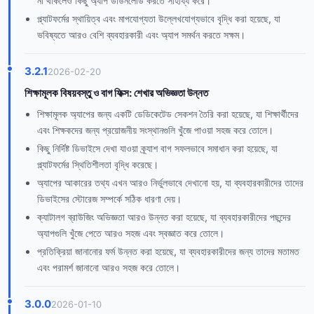
না থাকলেও কিছু অ্যাপ ডাউনলোড করতে সাহায্য করে।
প্ল্যাটফর্মের স্থায়িত্ব এবং মাপযোগ্যতা উল্লেখযোগ্যভাবে বৃদ্ধি করা হয়েছে, যা
ভবিষ্যতে আরও বেশি ব্যবহারকারী এবং অ্যাপ সমর্থন করতে সক্ষম।
3.2.1
2026-02-20
শিক্ষামূলক বিষয়বস্তু ও বাগ ফিক্স: শেখার অভিজ্ঞতা উন্নত
শিক্ষামূলক অ্যাপের জন্য একটি ডেডিকেটেড সেকশন তৈরি করা হয়েছে, যা শিক্ষার্থীদের
এবং শিক্ষকদের জন্য প্রয়োজনীয় সংস্থানগুলি খুঁজে পাওয়া সহজ করে তোলে।
কিছু নির্দিষ্ট ডিভাইসে দেখা যাওয়া ক্র্যাশ বাগ সফলভাবে সমাধান করা হয়েছে, যা
প্ল্যাটফর্মের স্থিতিশীলতা বৃদ্ধি করেছে।
অ্যাপের আকারের তথ্য এখন আরও নির্ভুলভাবে দেখানো হয়, যা ব্যবহারকারীদের তাদের
ডিভাইসের স্টোরেজ সম্পর্কে সঠিক ধারণা দেয়।
ক্যাটালগ ব্রাউজিং অভিজ্ঞতা আরও উন্নত করা হয়েছে, যা ব্যবহারকারীদের পছন্দের
অ্যাপগুলি খুঁজে পেতে আরও সহজ এবং স্বজ্ঞাত করে তোলে।
প্রতিক্রিয়া জানানোর ফর্ম উন্নত করা হয়েছে, যা ব্যবহারকারীদের জন্য তাদের মতামত
এবং পরামর্শ জানানো আরও সহজ করে তোলে।
3.0.0
2026-01-10