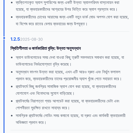
ব্যক্তিগতকৃত অ্যাপ সুপারিশের জন্য একটি উন্নত অ্যালগরিদম বাস্তবায়ন করা
হয়েছে, যা ব্যবহারকারীদের আগ্রহের উপর ভিত্তি করে অ্যাপ প্রস্তাব করে।
ব্যবহারকারীদের চোখের আরামের জন্য একটি নতুন ডার্ক মোড অপশন যোগ করা হয়েছে,
যা বিশেষ করে রাতের বেলায় ব্যবহারের জন্য উপযুক্ত।
1.2.5
2025-08-30
স্থিতিশীলতা ও কার্যকারিতা বৃদ্ধি: উন্নত অনুসন্ধান
অ্যাপ ডাউনলোডের সময় দেখা যাওয়া কিছু ত্রুটি সফলভাবে সমাধান করা হয়েছে, যা
ডাউনলোডের নির্ভরযোগ্যতা বৃদ্ধি করেছে।
অনুসন্ধান ফাংশন উন্নত করা হয়েছে, এখন এটি আরও দ্রুত এবং নির্ভুল ফলাফল
প্রদান করে, ব্যবহারকারীদের তাদের প্রয়োজনীয় অ্যাপ খুঁজে পেতে সহায়তা করে।
প্ল্যাটফর্মে কিছু জনপ্রিয় সামাজিক অ্যাপ যোগ করা হয়েছে, যা ব্যবহারকারীদের
যোগাযোগ এবং বিনোদনের সুযোগ বাড়িয়েছে।
প্ল্যাটফর্মের নিরাপত্তা প্যাচ আপডেট করা হয়েছে, যা ব্যবহারকারীদের ডেটা এবং
গোপনীয়তা সুরক্ষিত রাখতে সাহায্য করে।
সামগ্রিক প্ল্যাটফর্মের লোডিং সময় কমানো হয়েছে, যা দ্রুত এবং কার্যকরী ব্যবহারকারী
অভিজ্ঞতা প্রদান করে।