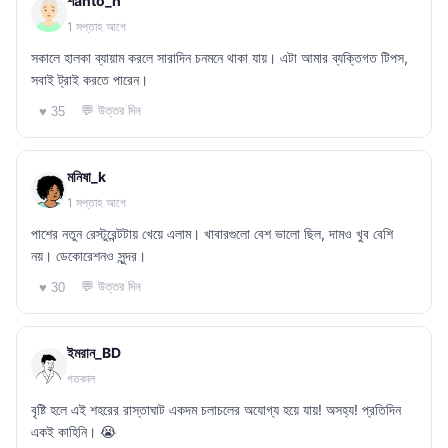
শanto_h
1 সপ্তাহ আগে
সকালে হালকা ব্যায়াম করলে সারাদিন চনমনে থাকা যায়। এটা আমার ব্যক্তিগত টিপস,
সবাই ট্রাই করতে পারেন।
💬 উত্তর দিন
♥ 35
মনিষা_k
1 সপ্তাহ আগে
পাশের নতুন রেস্টুরেন্টটায় খেয়ে এলাম। খাবারগুলো বেশ ভালো ছিল, দামও খুব বেশি
নয়। ডেকোরেশনও সুন্দর।
💬 উত্তর দিন
♥ 30
ইমরান_BD
গতকাল
বৃষ্টি হলে এই শহরের রাস্তাঘাট একদম চলাচলের অযোগ্য হয়ে যায়! অসহ্য! প্রতিদিন
একই কাহিনি। 😭