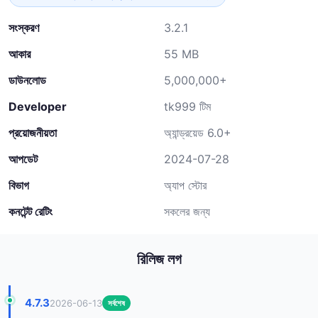
সংস্করণ
3.2.1
আকার
55 MB
ডাউনলোড
5,000,000+
Developer
tk999 টিম
প্রয়োজনীয়তা
অ্যান্ড্রয়েড 6.0+
আপডেট
2024-07-28
বিভাগ
অ্যাপ স্টোর
কনটেন্ট রেটিং
সকলের জন্য
রিলিজ লগ
4.7.3
2026-06-13
সর্বশেষ