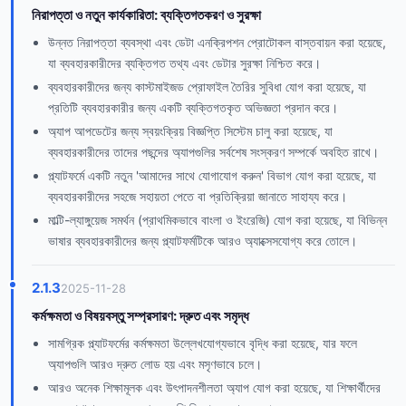
নিরাপত্তা ও নতুন কার্যকারিতা: ব্যক্তিগতকরণ ও সুরক্ষা
উন্নত নিরাপত্তা ব্যবস্থা এবং ডেটা এনক্রিপশন প্রোটোকল বাস্তবায়ন করা হয়েছে,
যা ব্যবহারকারীদের ব্যক্তিগত তথ্য এবং ডেটার সুরক্ষা নিশ্চিত করে।
ব্যবহারকারীদের জন্য কাস্টমাইজড প্রোফাইল তৈরির সুবিধা যোগ করা হয়েছে, যা
প্রতিটি ব্যবহারকারীর জন্য একটি ব্যক্তিগতকৃত অভিজ্ঞতা প্রদান করে।
অ্যাপ আপডেটের জন্য স্বয়ংক্রিয় বিজ্ঞপ্তি সিস্টেম চালু করা হয়েছে, যা
ব্যবহারকারীদের তাদের পছন্দের অ্যাপগুলির সর্বশেষ সংস্করণ সম্পর্কে অবহিত রাখে।
প্ল্যাটফর্মে একটি নতুন 'আমাদের সাথে যোগাযোগ করুন' বিভাগ যোগ করা হয়েছে, যা
ব্যবহারকারীদের সহজে সহায়তা পেতে বা প্রতিক্রিয়া জানাতে সাহায্য করে।
মাল্টি-ল্যাঙ্গুয়েজ সমর্থন (প্রাথমিকভাবে বাংলা ও ইংরেজি) যোগ করা হয়েছে, যা বিভিন্ন
ভাষার ব্যবহারকারীদের জন্য প্ল্যাটফর্মটিকে আরও অ্যাক্সেসযোগ্য করে তোলে।
2.1.3
2025-11-28
কর্মক্ষমতা ও বিষয়বস্তু সম্প্রসারণ: দ্রুত এবং সমৃদ্ধ
সামগ্রিক প্ল্যাটফর্মের কর্মক্ষমতা উল্লেখযোগ্যভাবে বৃদ্ধি করা হয়েছে, যার ফলে
অ্যাপগুলি আরও দ্রুত লোড হয় এবং মসৃণভাবে চলে।
আরও অনেক শিক্ষামূলক এবং উৎপাদনশীলতা অ্যাপ যোগ করা হয়েছে, যা শিক্ষার্থীদের