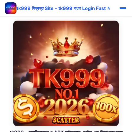
tk999 বিশ্বস্ত Site - tk999 বাংলা Login Fast ⭐