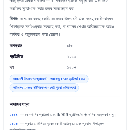
প্রযুক্তির মাধ্যমে বাংলাদেশের শিক্ষাব্যবস্থাকে সমৃদ্ধ করা এবং জ্ঞান
অর্জনের সুযোগকে সবার জন্য সহজলভ্য করা।
মিশন:
আমাদের ব্যবহারকারীদের জন্য উদ্ভাবনী এবং ব্যবহারকারী-বান্ধব
শিক্ষামূলক সফটওয়্যার সরবরাহ করা, যা তাদের শেখার অভিজ্ঞতাকে আরও
কার্যকর ও আনন্দদায়ক করে তোলে।
অবস্থান
ঢাকা
প্রতিষ্ঠিত
২০১৯
দল
১২০+
বাংলাদেশী ইনোভেশন অ্যাওয়ার্ড - সেরা এডুকেশনাল প্ল্যাটফর্ম ২০১৯
আইএসও ২৭০০১ সার্টিফিকেশন - ডেটা সুরক্ষা ও নিরাপত্তা
আমাদের যাত্রা
২০১৯
— কোম্পানির প্রতিষ্ঠা এবং tk999 প্ল্যাটফর্মের প্রাথমিক সংস্করণ চালু।
২০২০
— প্রথম ১ মিলিয়ন ব্যবহারকারী অতিক্রম এবং প্রধান শিক্ষামূলক