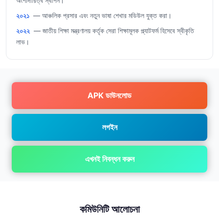
অংশীদারিত্ব স্থাপন।
২০২১
— আঞ্চলিক প্রসার এবং নতুন ভাষা শেখার মডিউল যুক্ত করা।
২০২২
— জাতীয় শিক্ষা মন্ত্রণালয় কর্তৃক সেরা শিক্ষামূলক প্ল্যাটফর্ম হিসেবে স্বীকৃতি
লাভ।
APK ডাউনলোড
লগইন
এখনই নিবন্ধন করুন
কমিউনিটি আলোচনা