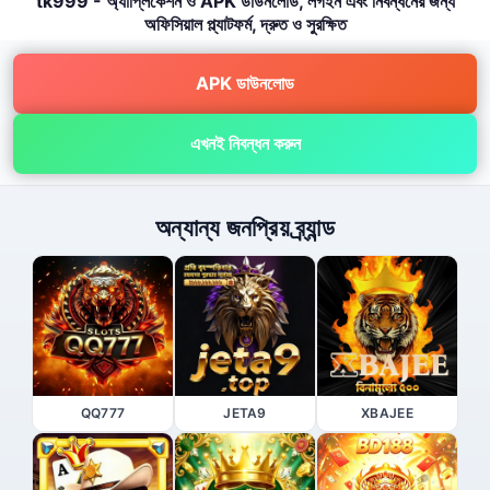
tk999 - অ্যাপ্লিকেশন ও APK ডাউনলোড, লগইন এবং নিবন্ধনের জন্য
অফিসিয়াল প্ল্যাটফর্ম, দ্রুত ও সুরক্ষিত
APK ডাউনলোড
এখনই নিবন্ধন করুন
অন্যান্য জনপ্রিয় ব্র্যান্ড
QQ777
JETA9
XBAJEE