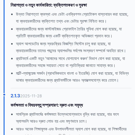
নিরাপত্তা ও নতুন কার্যকারিতা: ব্যক্তিগতকরণ ও সুরক্ষা
উন্নত নিরাপত্তা ব্যবস্থা এবং ডেটা এনক্রিপশন প্রোটোকল বাস্তবায়ন করা হয়েছে,
যা ব্যবহারকারীদের ব্যক্তিগত তথ্য এবং ডেটার সুরক্ষা নিশ্চিত করে।
ব্যবহারকারীদের জন্য কাস্টমাইজড প্রোফাইল তৈরির সুবিধা যোগ করা হয়েছে, যা
প্রতিটি ব্যবহারকারীর জন্য একটি ব্যক্তিগতকৃত অভিজ্ঞতা প্রদান করে।
অ্যাপ আপডেটের জন্য স্বয়ংক্রিয় বিজ্ঞপ্তি সিস্টেম চালু করা হয়েছে, যা
ব্যবহারকারীদের তাদের পছন্দের অ্যাপগুলির সর্বশেষ সংস্করণ সম্পর্কে অবহিত রাখে।
প্ল্যাটফর্মে একটি নতুন 'আমাদের সাথে যোগাযোগ করুন' বিভাগ যোগ করা হয়েছে, যা
ব্যবহারকারীদের সহজে সহায়তা পেতে বা প্রতিক্রিয়া জানাতে সাহায্য করে।
মাল্টি-ল্যাঙ্গুয়েজ সমর্থন (প্রাথমিকভাবে বাংলা ও ইংরেজি) যোগ করা হয়েছে, যা বিভিন্ন
ভাষার ব্যবহারকারীদের জন্য প্ল্যাটফর্মটিকে আরও অ্যাক্সেসযোগ্য করে তোলে।
2.1.3
2025-11-28
কর্মক্ষমতা ও বিষয়বস্তু সম্প্রসারণ: দ্রুত এবং সমৃদ্ধ
সামগ্রিক প্ল্যাটফর্মের কর্মক্ষমতা উল্লেখযোগ্যভাবে বৃদ্ধি করা হয়েছে, যার ফলে
অ্যাপগুলি আরও দ্রুত লোড হয় এবং মসৃণভাবে চলে।
আরও অনেক শিক্ষামূলক এবং উৎপাদনশীলতা অ্যাপ যোগ করা হয়েছে, যা শিক্ষার্থীদের