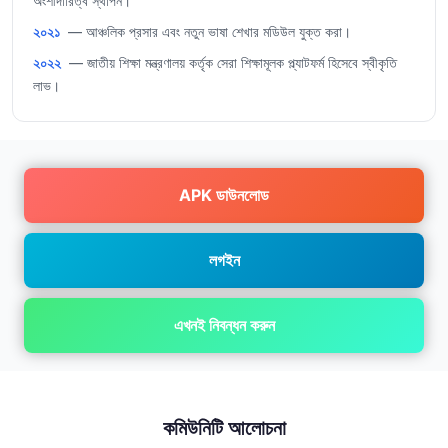
অংশীদারিত্ব স্থাপন।
২০২১
— আঞ্চলিক প্রসার এবং নতুন ভাষা শেখার মডিউল যুক্ত করা।
২০২২
— জাতীয় শিক্ষা মন্ত্রণালয় কর্তৃক সেরা শিক্ষামূলক প্ল্যাটফর্ম হিসেবে স্বীকৃতি
লাভ।
APK ডাউনলোড
লগইন
এখনই নিবন্ধন করুন
কমিউনিটি আলোচনা