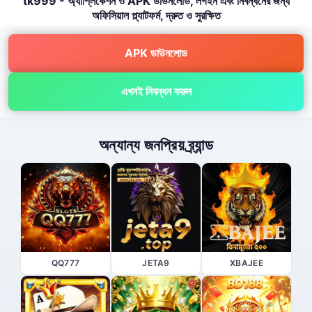
tk999 - অ্যাপ্লিকেশন ও APK ডাউনলোড, লগইন এবং নিবন্ধনের জন্য
অফিসিয়াল প্ল্যাটফর্ম, দ্রুত ও সুরক্ষিত
APK ডাউনলোড
এখনই নিবন্ধন করুন
অন্যান্য জনপ্রিয় ব্র্যান্ড
QQ777
JETA9
XBAJEE