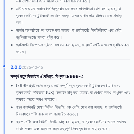
এবং পেশাদারদের জন্য আরও বেশি বিকল্প সরবরাহ করে।
ডাউনলোড ম্যানেজারে বিরতি/পুনরায় শুরু করার কার্যকারিতা যোগ করা হয়েছে, যা
ব্যবহারকারীদের ইন্টারনেট সংযোগে সমস্যা হলেও ডাউনলোড চালিয়ে যেতে সাহায্য
করে।
সার্ভার অবকাঠামো আপগ্রেড করা হয়েছে, যা প্ল্যাটফর্মের স্থিতিশীলতা এবং ডেটা
প্রক্রিয়াকরণের ক্ষমতা বৃদ্ধি করে।
ছোটখাটো নিরাপত্তা দুর্বলতা সমাধান করা হয়েছে, যা প্ল্যাটফর্মটিকে আরও সুরক্ষিত করে
তোলে।
2.0.0
2025-10-15
সম্পূর্ণ নতুন ডিজাইন ও বৈশিষ্ট্য: বিপ্লব tk999-এ
tk999 প্ল্যাটফর্মের জন্য একটি সম্পূর্ণ নতুন ব্যবহারকারী ইন্টারফেস (UI) এবং
ব্যবহারকারী অভিজ্ঞতা (UX) ডিজাইন চালু করা হয়েছে, যা দেখতে আরও আধুনিক এবং
ব্যবহার করতে আরও স্বজ্ঞাত।
নতুন ক্যাটাগরি যেমন ভিডিও স্ট্রিমিং এবং গেমিং যোগ করা হয়েছে, যা প্ল্যাটফর্মের
বিষয়বস্তুর পরিসরকে আরও প্রসারিত করেছে।
অ্যাপ রেটিং এবং রিভিউ সিস্টেম চালু করা হয়েছে, যা ব্যবহারকারীদের তাদের মতামত
শেয়ার করতে এবং অন্যদের জন্য তথ্যপূর্ণ সিদ্ধান্ত নিতে সাহায্য করে।