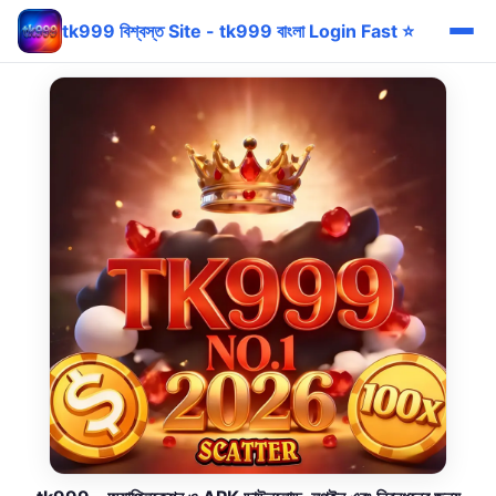
tk999 বিশ্বস্ত Site - tk999 বাংলা Login Fast ⭐