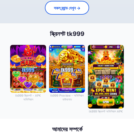
সকল ব্র্যান্ড দেখুন →
স্ক্রিনশট tk999
tk999 স্ক্রিনশট - APK
tk999 Preview - অফিসিয়াল
অফিসিয়াল
ডাউনলোড
tk999 স্ক্রিনশট অফিসিয়াল APK
আমাদের সম্পর্কে