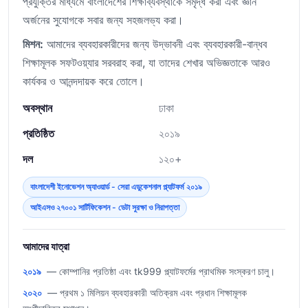
প্রযুক্তির মাধ্যমে বাংলাদেশের শিক্ষাব্যবস্থাকে সমৃদ্ধ করা এবং জ্ঞান
অর্জনের সুযোগকে সবার জন্য সহজলভ্য করা।
মিশন:
আমাদের ব্যবহারকারীদের জন্য উদ্ভাবনী এবং ব্যবহারকারী-বান্ধব
শিক্ষামূলক সফটওয়্যার সরবরাহ করা, যা তাদের শেখার অভিজ্ঞতাকে আরও
কার্যকর ও আনন্দদায়ক করে তোলে।
অবস্থান
ঢাকা
প্রতিষ্ঠিত
২০১৯
দল
১২০+
বাংলাদেশী ইনোভেশন অ্যাওয়ার্ড - সেরা এডুকেশনাল প্ল্যাটফর্ম ২০১৯
আইএসও ২৭০০১ সার্টিফিকেশন - ডেটা সুরক্ষা ও নিরাপত্তা
আমাদের যাত্রা
২০১৯
— কোম্পানির প্রতিষ্ঠা এবং tk999 প্ল্যাটফর্মের প্রাথমিক সংস্করণ চালু।
২০২০
— প্রথম ১ মিলিয়ন ব্যবহারকারী অতিক্রম এবং প্রধান শিক্ষামূলক