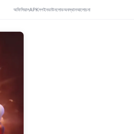
অফিসিয়াল
APK
লগইন
ডাউনলোড
অবস্থান
আলোচনা