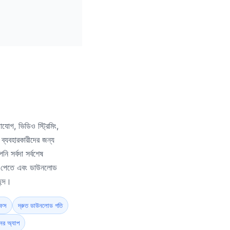
যোগ, ভিডিও স্ট্রিমিং,
 ব্যবহারকারীদের জন্য
 সর্বদা সর্বশেষ
ে পেতে এবং ডাউনলোড
ন্দ।
রফেস
দ্রুত ডাউনলোড গতি
ের অ্যাপ