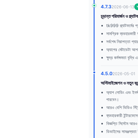
4.7.3
2026-06-13
স
চূড়ান্ত পরিমার্জন ও প্ল্যা
tk999 প্ল্যাটফর্মের প
সামগ্রিক ব্যবহারকারী
সর্বশেষ নিরাপত্তা প্যা
অ্যাপের মেটাডেটা আপ
ক্ষুদ্র কর্মক্ষমতা বৃদ
4.5.0
2026-05-01
অপ্টিমাইজেশন ও নতুন কন্টেন
অ্যাপ লোডিং এবং ইনস্
পারবেন।
আরও বেশি ভিডিও স্ট্রি
ব্যবহারকারী ইন্টারফে
বিজ্ঞপ্তি সিস্টেম আরও
ডিভাইসের সামঞ্জস্যতা 