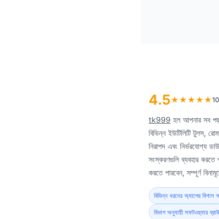
4.5
★
★
★
★
★
10
tk999
হল আপনার সব পছন্দ
বিভিন্ন ইউটিলিটি টুলস, রো
নিরাপদ এবং নির্ভরযোগ্য ডা
সংস্করণগুলি ব্যবহার করত
করতে পারবেন, সম্পূর্ণ বি
বিভিন্ন ধরনের অ্যাপের বিশাল স
বিভাগ অনুযায়ী সফটওয়্যার ব্রা