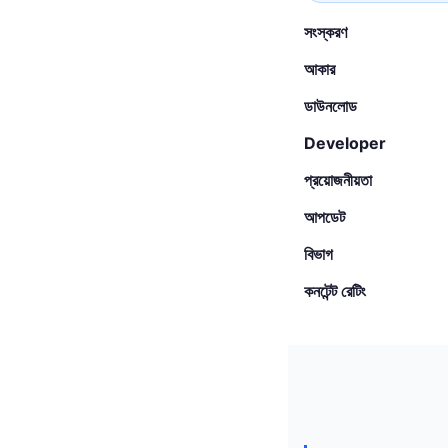
সংস্করণ
আকার
ডাউনলোড
Developer
প্রয়োজনীয়তা
আপডেট
বিভাগ
কনটেন্ট রেটিং