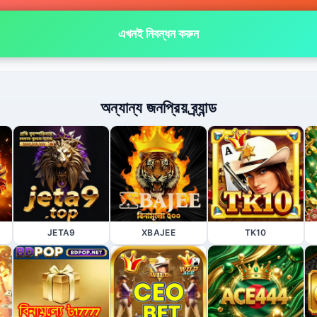
এখনই নিবন্ধন করুন
অন্যান্য জনপ্রিয় ব্র্যান্ড
JETA9
XBAJEE
TK10