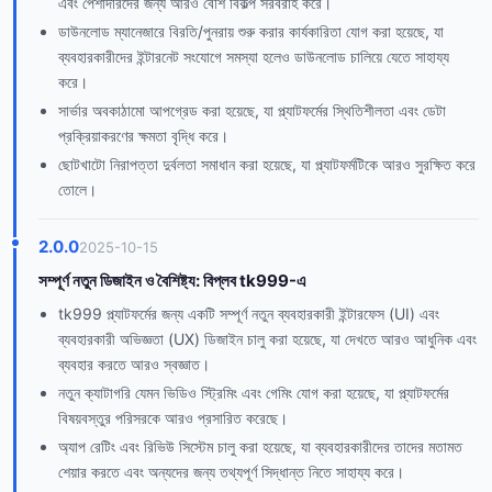
এবং পেশাদারদের জন্য আরও বেশি বিকল্প সরবরাহ করে।
ডাউনলোড ম্যানেজারে বিরতি/পুনরায় শুরু করার কার্যকারিতা যোগ করা হয়েছে, যা
ব্যবহারকারীদের ইন্টারনেট সংযোগে সমস্যা হলেও ডাউনলোড চালিয়ে যেতে সাহায্য
করে।
সার্ভার অবকাঠামো আপগ্রেড করা হয়েছে, যা প্ল্যাটফর্মের স্থিতিশীলতা এবং ডেটা
প্রক্রিয়াকরণের ক্ষমতা বৃদ্ধি করে।
ছোটখাটো নিরাপত্তা দুর্বলতা সমাধান করা হয়েছে, যা প্ল্যাটফর্মটিকে আরও সুরক্ষিত করে
তোলে।
2.0.0
2025-10-15
সম্পূর্ণ নতুন ডিজাইন ও বৈশিষ্ট্য: বিপ্লব tk999-এ
tk999 প্ল্যাটফর্মের জন্য একটি সম্পূর্ণ নতুন ব্যবহারকারী ইন্টারফেস (UI) এবং
ব্যবহারকারী অভিজ্ঞতা (UX) ডিজাইন চালু করা হয়েছে, যা দেখতে আরও আধুনিক এবং
ব্যবহার করতে আরও স্বজ্ঞাত।
নতুন ক্যাটাগরি যেমন ভিডিও স্ট্রিমিং এবং গেমিং যোগ করা হয়েছে, যা প্ল্যাটফর্মের
বিষয়বস্তুর পরিসরকে আরও প্রসারিত করেছে।
অ্যাপ রেটিং এবং রিভিউ সিস্টেম চালু করা হয়েছে, যা ব্যবহারকারীদের তাদের মতামত
শেয়ার করতে এবং অন্যদের জন্য তথ্যপূর্ণ সিদ্ধান্ত নিতে সাহায্য করে।