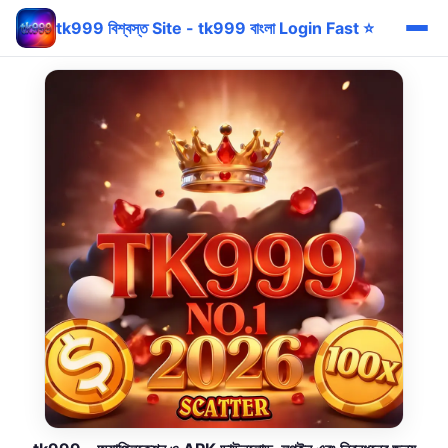
tk999 বিশ্বস্ত Site - tk999 বাংলা Login Fast ⭐