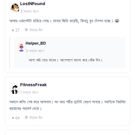
LostNFound
3 সপ্তাহ আগে
আমার ওয়ালেটটা হারিয়ে গেছে। থানায় জিডি করেছি, কিন্তু খুব টেনশন হচ্ছে। 😭
💬 উত্তর দিন
♥ 27
Helper_BD
3 সপ্তাহ আগে
আশা করি পেয়ে যাবেন। আশেপাশে ভালো করে খোঁজ নিন।
FitnessFreak
1 সপ্তাহ আগে
সকালে জগিং শেষ করে আসলাম। মন আর শরীর দুটোই ফ্রেশ লাগছে। সবাইকে নিয়মিত
ব্যায়ামের পরামর্শ দেবো।
💬 উত্তর দিন
♥ 64