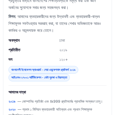
প্রযুক্তির মাধ্যমে বাংলাদেশের শিক্ষাব্যবস্থাকে সমৃদ্ধ করা এবং জ্ঞান
অর্জনের সুযোগকে সবার জন্য সহজলভ্য করা।
মিশন:
আমাদের ব্যবহারকারীদের জন্য উদ্ভাবনী এবং ব্যবহারকারী-বান্ধব
শিক্ষামূলক সফটওয়্যার সরবরাহ করা, যা তাদের শেখার অভিজ্ঞতাকে আরও
কার্যকর ও আনন্দদায়ক করে তোলে।
অবস্থান
ঢাকা
প্রতিষ্ঠিত
২০১৯
দল
১২০+
বাংলাদেশী ইনোভেশন অ্যাওয়ার্ড - সেরা এডুকেশনাল প্ল্যাটফর্ম ২০১৯
আইএসও ২৭০০১ সার্টিফিকেশন - ডেটা সুরক্ষা ও নিরাপত্তা
আমাদের যাত্রা
২০১৯
— কোম্পানির প্রতিষ্ঠা এবং tk999 প্ল্যাটফর্মের প্রাথমিক সংস্করণ চালু।
২০২০
— প্রথম ১ মিলিয়ন ব্যবহারকারী অতিক্রম এবং প্রধান শিক্ষামূলক