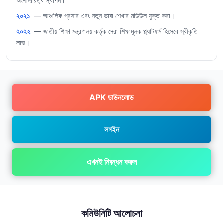
অংশীদারিত্ব স্থাপন।
২০২১
— আঞ্চলিক প্রসার এবং নতুন ভাষা শেখার মডিউল যুক্ত করা।
২০২২
— জাতীয় শিক্ষা মন্ত্রণালয় কর্তৃক সেরা শিক্ষামূলক প্ল্যাটফর্ম হিসেবে স্বীকৃতি
লাভ।
APK ডাউনলোড
লগইন
এখনই নিবন্ধন করুন
কমিউনিটি আলোচনা