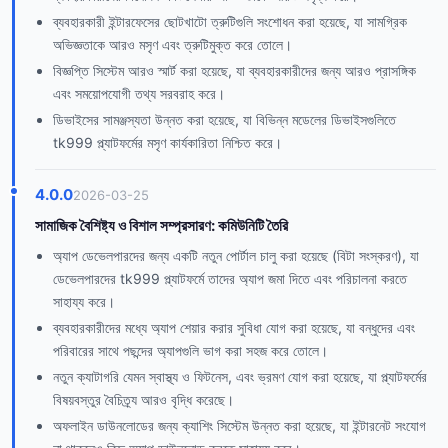
ব্যবহারকারী ইন্টারফেসের ছোটখাটো ত্রুটিগুলি সংশোধন করা হয়েছে, যা সামগ্রিক
অভিজ্ঞতাকে আরও মসৃণ এবং ত্রুটিমুক্ত করে তোলে।
বিজ্ঞপ্তি সিস্টেম আরও স্মার্ট করা হয়েছে, যা ব্যবহারকারীদের জন্য আরও প্রাসঙ্গিক
এবং সময়োপযোগী তথ্য সরবরাহ করে।
ডিভাইসের সামঞ্জস্যতা উন্নত করা হয়েছে, যা বিভিন্ন মডেলের ডিভাইসগুলিতে
tk999 প্ল্যাটফর্মের মসৃণ কার্যকারিতা নিশ্চিত করে।
4.0.0
2026-03-25
সামাজিক বৈশিষ্ট্য ও বিশাল সম্প্রসারণ: কমিউনিটি তৈরি
অ্যাপ ডেভেলপারদের জন্য একটি নতুন পোর্টাল চালু করা হয়েছে (বিটা সংস্করণ), যা
ডেভেলপারদের tk999 প্ল্যাটফর্মে তাদের অ্যাপ জমা দিতে এবং পরিচালনা করতে
সাহায্য করে।
ব্যবহারকারীদের মধ্যে অ্যাপ শেয়ার করার সুবিধা যোগ করা হয়েছে, যা বন্ধুদের এবং
পরিবারের সাথে পছন্দের অ্যাপগুলি ভাগ করা সহজ করে তোলে।
নতুন ক্যাটাগরি যেমন স্বাস্থ্য ও ফিটনেস, এবং ভ্রমণ যোগ করা হয়েছে, যা প্ল্যাটফর্মের
বিষয়বস্তুর বৈচিত্র্য আরও বৃদ্ধি করেছে।
অফলাইন ডাউনলোডের জন্য ক্যাশিং সিস্টেম উন্নত করা হয়েছে, যা ইন্টারনেট সংযোগ