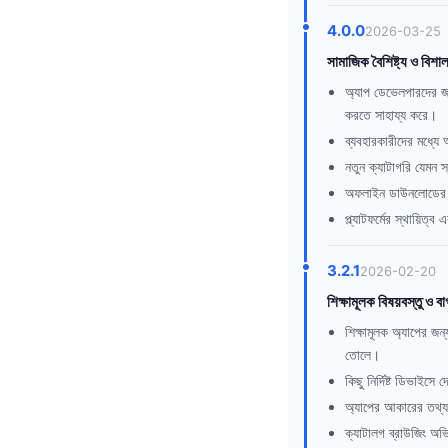
4.0.0
2026-03-25
সামাজিক বৈশিষ্ট্য ও বিশা
অ্যাপ ডেভেলপারদের জন
করতে সাহায্য করে।
ব্যবহারকারীদের মধ্যে 
নতুন ক্যাটাগরি যেমন স্
অফলাইন ডাউনলোডের জন
প্ল্যাটফর্মের স্থায়ি
3.2.1
2026-02-20
শিক্ষামূলক বিষয়বস্তু ও ব
শিক্ষামূলক অ্যাপের জন
তোলে।
কিছু নির্দিষ্ট ডিভাইসে
অ্যাপের আকারের তথ্য 
ক্যাটালগ ব্রাউজিং অভ