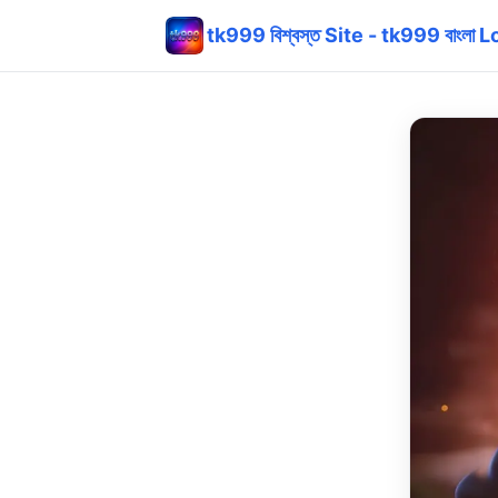
tk999 বিশ্বস্ত Site - tk999 বাংলা 