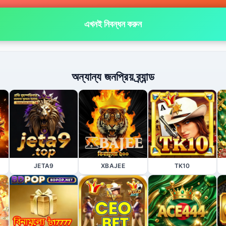
এখনই নিবন্ধন করুন
অন্যান্য জনপ্রিয় ব্র্যান্ড
JETA9
XBAJEE
TK10