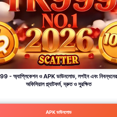
9 - অ্যাপ্লিকেশন ও APK ডাউনলোড, লগইন এবং নিবন্ধনের
অফিসিয়াল প্ল্যাটফর্ম, দ্রুত ও সুরক্ষিত
APK ডাউনলোড