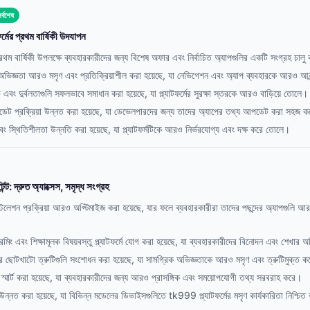
র্বশেষ
টফর্মের প্রথম বার্ষিকী উদযাপন
্রথম বার্ষিকী উপলক্ষে ব্যবহারকারীদের জন্য বিশেষ অফার এবং নির্বাচিত অ্যাপগুলির একটি সংগ্রহ চালু
 অভিজ্ঞতা আরও মসৃণ এবং প্রতিক্রিয়াশীল করা হয়েছে, যা নেভিগেশন এবং অ্যাপ ব্যবহারকে আরও আ
চ এবং দুর্বলতাগুলি সফলভাবে সমাধান করা হয়েছে, যা প্ল্যাটফর্মের সুরক্ষা স্তরকে আরও বাড়িয়ে তোলে।
ডেট প্রক্রিয়া উন্নত করা হয়েছে, যা ডেভেলপারদের জন্য তাদের অ্যাপের তথ্য আপডেট করা সহজ 
্ধি এবং স্থিতিশীলতা উন্নতি করা হয়েছে, যা প্ল্যাটফর্মটিকে আরও নির্ভরযোগ্য এবং দক্ষ করে তোলে।
্ট: দ্রুত অ্যাক্সেস, সমৃদ্ধ সংগ্রহ
টলেশন প্রক্রিয়া আরও অপ্টিমাইজ করা হয়েছে, যার ফলে ব্যবহারকারীরা তাদের পছন্দের অ্যাপগুলি আ
মিং এবং শিক্ষামূলক বিষয়বস্তু প্ল্যাটফর্মে যোগ করা হয়েছে, যা ব্যবহারকারীদের বিনোদন এবং শেখা
সের ছোটখাটো ত্রুটিগুলি সংশোধন করা হয়েছে, যা সামগ্রিক অভিজ্ঞতাকে আরও মসৃণ এবং ত্রুটিমুক্ত
 স্মার্ট করা হয়েছে, যা ব্যবহারকারীদের জন্য আরও প্রাসঙ্গিক এবং সময়োপযোগী তথ্য সরবরাহ করে।
উন্নত করা হয়েছে, যা বিভিন্ন মডেলের ডিভাইসগুলিতে tk999 প্ল্যাটফর্মের মসৃণ কার্যকারিতা নিশ্চি