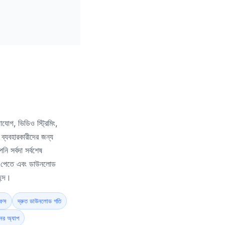
যোগ, ভিডিও স্ট্রিমিং,
 ব্যবহারকারীদের জন্য
 সর্বদা সর্বশেষ
ে পেতে এবং ডাউনলোড
ন্দ।
রফেস
দ্রুত ডাউনলোড গতি
ের অ্যাপ