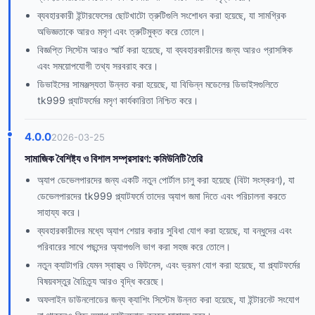
ব্যবহারকারী ইন্টারফেসের ছোটখাটো ত্রুটিগুলি সংশোধন করা হয়েছে, যা সামগ্রিক
অভিজ্ঞতাকে আরও মসৃণ এবং ত্রুটিমুক্ত করে তোলে।
বিজ্ঞপ্তি সিস্টেম আরও স্মার্ট করা হয়েছে, যা ব্যবহারকারীদের জন্য আরও প্রাসঙ্গিক
এবং সময়োপযোগী তথ্য সরবরাহ করে।
ডিভাইসের সামঞ্জস্যতা উন্নত করা হয়েছে, যা বিভিন্ন মডেলের ডিভাইসগুলিতে
tk999 প্ল্যাটফর্মের মসৃণ কার্যকারিতা নিশ্চিত করে।
4.0.0
2026-03-25
সামাজিক বৈশিষ্ট্য ও বিশাল সম্প্রসারণ: কমিউনিটি তৈরি
অ্যাপ ডেভেলপারদের জন্য একটি নতুন পোর্টাল চালু করা হয়েছে (বিটা সংস্করণ), যা
ডেভেলপারদের tk999 প্ল্যাটফর্মে তাদের অ্যাপ জমা দিতে এবং পরিচালনা করতে
সাহায্য করে।
ব্যবহারকারীদের মধ্যে অ্যাপ শেয়ার করার সুবিধা যোগ করা হয়েছে, যা বন্ধুদের এবং
পরিবারের সাথে পছন্দের অ্যাপগুলি ভাগ করা সহজ করে তোলে।
নতুন ক্যাটাগরি যেমন স্বাস্থ্য ও ফিটনেস, এবং ভ্রমণ যোগ করা হয়েছে, যা প্ল্যাটফর্মের
বিষয়বস্তুর বৈচিত্র্য আরও বৃদ্ধি করেছে।
অফলাইন ডাউনলোডের জন্য ক্যাশিং সিস্টেম উন্নত করা হয়েছে, যা ইন্টারনেট সংযোগ