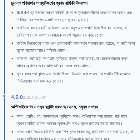
চূড়ান্ত পরিমার্জন ও প্ল্যাটফর্মের প্রথম বার্ষিকী উদযাপন
tk999 প্ল্যাটফর্মের প্রথম বার্ষিকী উপলক্ষে ব্যবহারকারীদের জন্য বিশেষ অফার এবং
নির্বাচিত অ্যাপগুলির একটি সংগ্রহ চালু করা হয়েছে।
সামগ্রিক ব্যবহারকারী অভিজ্ঞতা আরও মসৃণ এবং প্রতিক্রিয়াশীল করা হয়েছে, যা
নেভিগেশন এবং অ্যাপ ব্যবহারকে আরও আনন্দদায়ক করে তোলে।
সর্বশেষ নিরাপত্তা প্যাচ এবং দুর্বলতাগুলি সফলভাবে সমাধান করা হয়েছে, যা প্ল্যাটফর্মের
সুরক্ষা স্তরকে আরও বাড়িয়ে তোলে।
অ্যাপের মেটাডেটা আপডেট প্রক্রিয়া উন্নত করা হয়েছে, যা ডেভেলপারদের জন্য
তাদের অ্যাপের তথ্য আপডেট করা সহজ করে তোলে।
ক্ষুদ্র কর্মক্ষমতা বৃদ্ধি এবং স্থিতিশীলতা উন্নতি করা হয়েছে, যা প্ল্যাটফর্মটিকে আরও
নির্ভরযোগ্য এবং দক্ষ করে তোলে।
4.5.0
2026-05-01
অপ্টিমাইজেশন ও নতুন কন্টেন্ট: দ্রুত অ্যাক্সেস, সমৃদ্ধ সংগ্রহ
অ্যাপ লোডিং এবং ইনস্টলেশন প্রক্রিয়া আরও অপ্টিমাইজ করা হয়েছে, যার ফলে
ব্যবহারকারীরা তাদের পছন্দের অ্যাপগুলি আরও দ্রুত ব্যবহার করতে পারবেন।
আরও বেশি ভিডিও স্ট্রিমিং এবং শিক্ষামূলক বিষয়বস্তু প্ল্যাটফর্মে যোগ করা হয়েছে, যা
ব্যবহারকারীদের বিনোদন এবং শেখার অভিজ্ঞতাকে আরও সমৃদ্ধ করে।