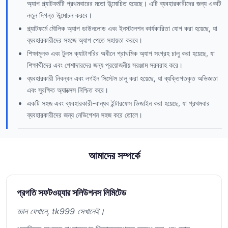
অ্যাপ প্ল্যাটফর্মটি প্রথমবারের মতো উন্মোচিত হয়েছে। এটি ব্যবহারকারীদের জন্য একটি
নতুন দিগন্ত উন্মোচন করবে।
প্ল্যাটফর্মে মৌলিক অ্যাপ ডাউনলোড এবং ইনস্টলেশন কার্যকারিতা যোগ করা হয়েছে, যা
ব্যবহারকারীদের সহজে অ্যাপ পেতে সহায়তা করবে।
শিক্ষামূলক এবং টুলস ক্যাটাগরির অধীনে প্রাথমিক অ্যাপ সংগ্রহ চালু করা হয়েছে, যা
শিক্ষার্থীদের এবং পেশাদারদের জন্য প্রয়োজনীয় সরঞ্জাম সরবরাহ করে।
ব্যবহারকারী নিবন্ধন এবং লগইন সিস্টেম চালু করা হয়েছে, যা ব্যক্তিগতকৃত অভিজ্ঞতা
এবং সুরক্ষিত অ্যাক্সেস নিশ্চিত করে।
একটি সহজ এবং ব্যবহারকারী-বান্ধব ইন্টারফেস ডিজাইন করা হয়েছে, যা প্রথমবার
ব্যবহারকারীদের জন্য নেভিগেশন সহজ করে তোলে।
আমাদের সম্পর্কে
প্রগতি সফটওয়্যার সলিউশনস লিমিটেড
জ্ঞান যেখানে, tk999 সেখানেই।