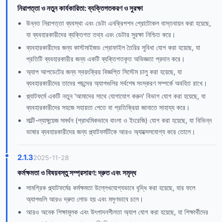
নিরাপত্তা ও নতুন কার্যকারিতা: ব্যক্তিগতকরণ ও সুরক্ষা
উন্নত নিরাপত্তা ব্যবস্থা এবং ডেটা এনক্রিপশন প্রোটোকল বাস্তবায়ন করা হয়েছে,
যা ব্যবহারকারীদের ব্যক্তিগত তথ্য এবং ডেটার সুরক্ষা নিশ্চিত করে।
ব্যবহারকারীদের জন্য কাস্টমাইজড প্রোফাইল তৈরির সুবিধা যোগ করা হয়েছে, যা
প্রতিটি ব্যবহারকারীর জন্য একটি ব্যক্তিগতকৃত অভিজ্ঞতা প্রদান করে।
অ্যাপ আপডেটের জন্য স্বয়ংক্রিয় বিজ্ঞপ্তি সিস্টেম চালু করা হয়েছে, যা
ব্যবহারকারীদের তাদের পছন্দের অ্যাপগুলির সর্বশেষ সংস্করণ সম্পর্কে অবহিত রাখে।
প্ল্যাটফর্মে একটি নতুন 'আমাদের সাথে যোগাযোগ করুন' বিভাগ যোগ করা হয়েছে, যা
ব্যবহারকারীদের সহজে সহায়তা পেতে বা প্রতিক্রিয়া জানাতে সাহায্য করে।
মাল্টি-ল্যাঙ্গুয়েজ সমর্থন (প্রাথমিকভাবে বাংলা ও ইংরেজি) যোগ করা হয়েছে, যা বিভিন্ন
ভাষার ব্যবহারকারীদের জন্য প্ল্যাটফর্মটিকে আরও অ্যাক্সেসযোগ্য করে তোলে।
2.1.3
2025-11-28
কর্মক্ষমতা ও বিষয়বস্তু সম্প্রসারণ: দ্রুত এবং সমৃদ্ধ
সামগ্রিক প্ল্যাটফর্মের কর্মক্ষমতা উল্লেখযোগ্যভাবে বৃদ্ধি করা হয়েছে, যার ফলে
অ্যাপগুলি আরও দ্রুত লোড হয় এবং মসৃণভাবে চলে।
আরও অনেক শিক্ষামূলক এবং উৎপাদনশীলতা অ্যাপ যোগ করা হয়েছে, যা শিক্ষার্থীদের