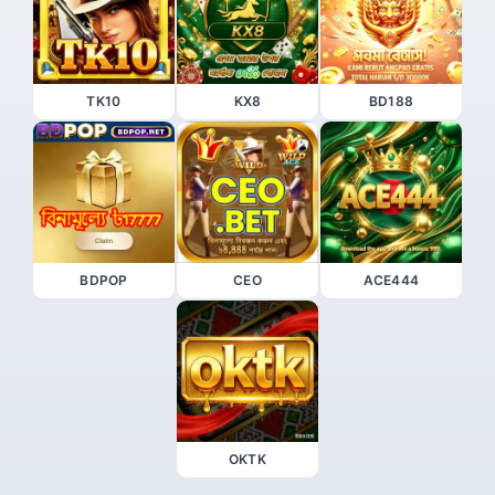
TK10
KX8
BD188
BDPOP
CEO
ACE444
OKTK