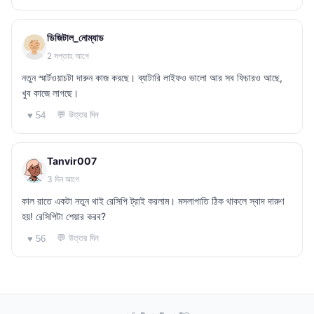
ডিজিটাল_নোম্যাড
2 সপ্তাহ আগে
নতুন স্মার্টওয়াচটা দারুন কাজ করছে। ব্যাটারি লাইফও ভালো আর সব ফিচারও আছে,
খুব কাজে লাগছে।
💬 উত্তর দিন
♥ 54
Tanvir007
3 দিন আগে
কাল রাতে একটা নতুন থাই রেসিপি ট্রাই করলাম। মসলাপাতি ঠিক থাকলে স্বাদ দারুণ
হয়! রেসিপিটা শেয়ার করব?
💬 উত্তর দিন
♥ 56