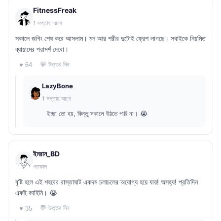
FitnessFreak
1 সপ্তাহ আগে
সকালে জগিং শেষ করে আসলাম। মন আর শরীর দুটোই ফ্রেশ লাগছে। সবাইকে নিয়মিত
ব্যায়ামের পরামর্শ দেবো।
💬 উত্তর দিন
♥ 64
LazyBone
1 সপ্তাহ আগে
ইচ্ছা তো হয়, কিন্তু সকালে উঠতে পারি না। 😭
ইমরান_BD
গতকাল
বৃষ্টি হলে এই শহরের রাস্তাঘাট একদম চলাচলের অযোগ্য হয়ে যায়! অসহ্য! প্রতিদিন
একই কাহিনি। 😭
💬 উত্তর দিন
♥ 35