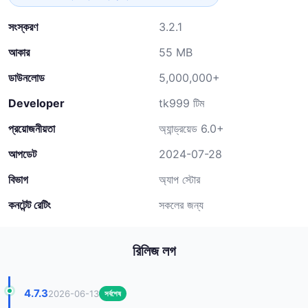
সংস্করণ
3.2.1
আকার
55 MB
ডাউনলোড
5,000,000+
Developer
tk999 টিম
প্রয়োজনীয়তা
অ্যান্ড্রয়েড 6.0+
আপডেট
2024-07-28
বিভাগ
অ্যাপ স্টোর
কনটেন্ট রেটিং
সকলের জন্য
রিলিজ লগ
4.7.3
2026-06-13
সর্বশেষ