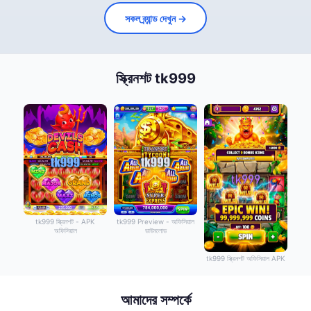
সকল ব্র্যান্ড দেখুন →
স্ক্রিনশট tk999
tk999 স্ক্রিনশট - APK
tk999 Preview - অফিসিয়াল
অফিসিয়াল
ডাউনলোড
tk999 স্ক্রিনশট অফিসিয়াল APK
আমাদের সম্পর্কে