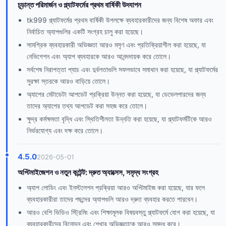
চূড়ান্ত পরিমার্জন ও প্ল্যাটফর্মের প্রথম বার্ষিকী উদযাপন
tk999 প্ল্যাটফর্মের প্রথম বার্ষিকী উপলক্ষে ব্যবহারকারীদের জন্য বিশেষ অফার এবং
নির্বাচিত অ্যাপগুলির একটি সংগ্রহ চালু করা হয়েছে।
সামগ্রিক ব্যবহারকারী অভিজ্ঞতা আরও মসৃণ এবং প্রতিক্রিয়াশীল করা হয়েছে, যা
নেভিগেশন এবং অ্যাপ ব্যবহারকে আরও আনন্দদায়ক করে তোলে।
সর্বশেষ নিরাপত্তা প্যাচ এবং দুর্বলতাগুলি সফলভাবে সমাধান করা হয়েছে, যা প্ল্যাটফর্মের
সুরক্ষা স্তরকে আরও বাড়িয়ে তোলে।
অ্যাপের মেটাডেটা আপডেট প্রক্রিয়া উন্নত করা হয়েছে, যা ডেভেলপারদের জন্য
তাদের অ্যাপের তথ্য আপডেট করা সহজ করে তোলে।
ক্ষুদ্র কর্মক্ষমতা বৃদ্ধি এবং স্থিতিশীলতা উন্নতি করা হয়েছে, যা প্ল্যাটফর্মটিকে আরও
নির্ভরযোগ্য এবং দক্ষ করে তোলে।
4.5.0
2026-05-01
অপ্টিমাইজেশন ও নতুন কন্টেন্ট: দ্রুত অ্যাক্সেস, সমৃদ্ধ সংগ্রহ
অ্যাপ লোডিং এবং ইনস্টলেশন প্রক্রিয়া আরও অপ্টিমাইজ করা হয়েছে, যার ফলে
ব্যবহারকারীরা তাদের পছন্দের অ্যাপগুলি আরও দ্রুত ব্যবহার করতে পারবেন।
আরও বেশি ভিডিও স্ট্রিমিং এবং শিক্ষামূলক বিষয়বস্তু প্ল্যাটফর্মে যোগ করা হয়েছে, যা
ব্যবহারকারীদের বিনোদন এবং শেখার অভিজ্ঞতাকে আরও সমৃদ্ধ করে।