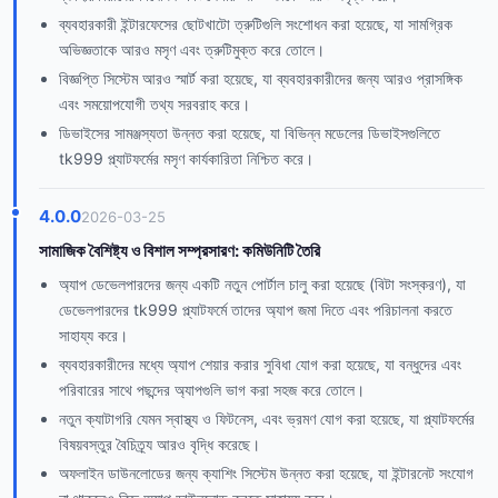
ব্যবহারকারী ইন্টারফেসের ছোটখাটো ত্রুটিগুলি সংশোধন করা হয়েছে, যা সামগ্রিক
অভিজ্ঞতাকে আরও মসৃণ এবং ত্রুটিমুক্ত করে তোলে।
বিজ্ঞপ্তি সিস্টেম আরও স্মার্ট করা হয়েছে, যা ব্যবহারকারীদের জন্য আরও প্রাসঙ্গিক
এবং সময়োপযোগী তথ্য সরবরাহ করে।
ডিভাইসের সামঞ্জস্যতা উন্নত করা হয়েছে, যা বিভিন্ন মডেলের ডিভাইসগুলিতে
tk999 প্ল্যাটফর্মের মসৃণ কার্যকারিতা নিশ্চিত করে।
4.0.0
2026-03-25
সামাজিক বৈশিষ্ট্য ও বিশাল সম্প্রসারণ: কমিউনিটি তৈরি
অ্যাপ ডেভেলপারদের জন্য একটি নতুন পোর্টাল চালু করা হয়েছে (বিটা সংস্করণ), যা
ডেভেলপারদের tk999 প্ল্যাটফর্মে তাদের অ্যাপ জমা দিতে এবং পরিচালনা করতে
সাহায্য করে।
ব্যবহারকারীদের মধ্যে অ্যাপ শেয়ার করার সুবিধা যোগ করা হয়েছে, যা বন্ধুদের এবং
পরিবারের সাথে পছন্দের অ্যাপগুলি ভাগ করা সহজ করে তোলে।
নতুন ক্যাটাগরি যেমন স্বাস্থ্য ও ফিটনেস, এবং ভ্রমণ যোগ করা হয়েছে, যা প্ল্যাটফর্মের
বিষয়বস্তুর বৈচিত্র্য আরও বৃদ্ধি করেছে।
অফলাইন ডাউনলোডের জন্য ক্যাশিং সিস্টেম উন্নত করা হয়েছে, যা ইন্টারনেট সংযোগ