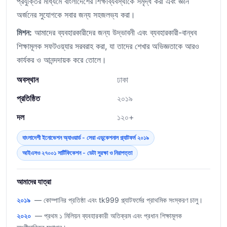
প্রযুক্তির মাধ্যমে বাংলাদেশের শিক্ষাব্যবস্থাকে সমৃদ্ধ করা এবং জ্ঞান
অর্জনের সুযোগকে সবার জন্য সহজলভ্য করা।
মিশন:
আমাদের ব্যবহারকারীদের জন্য উদ্ভাবনী এবং ব্যবহারকারী-বান্ধব
শিক্ষামূলক সফটওয়্যার সরবরাহ করা, যা তাদের শেখার অভিজ্ঞতাকে আরও
কার্যকর ও আনন্দদায়ক করে তোলে।
অবস্থান
ঢাকা
প্রতিষ্ঠিত
২০১৯
দল
১২০+
বাংলাদেশী ইনোভেশন অ্যাওয়ার্ড - সেরা এডুকেশনাল প্ল্যাটফর্ম ২০১৯
আইএসও ২৭০০১ সার্টিফিকেশন - ডেটা সুরক্ষা ও নিরাপত্তা
আমাদের যাত্রা
২০১৯
— কোম্পানির প্রতিষ্ঠা এবং tk999 প্ল্যাটফর্মের প্রাথমিক সংস্করণ চালু।
২০২০
— প্রথম ১ মিলিয়ন ব্যবহারকারী অতিক্রম এবং প্রধান শিক্ষামূলক