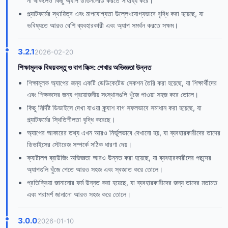
না থাকলেও কিছু অ্যাপ ডাউনলোড করতে সাহায্য করে।
প্ল্যাটফর্মের স্থায়িত্ব এবং মাপযোগ্যতা উল্লেখযোগ্যভাবে বৃদ্ধি করা হয়েছে, যা
ভবিষ্যতে আরও বেশি ব্যবহারকারী এবং অ্যাপ সমর্থন করতে সক্ষম।
3.2.1
2026-02-20
শিক্ষামূলক বিষয়বস্তু ও বাগ ফিক্স: শেখার অভিজ্ঞতা উন্নত
শিক্ষামূলক অ্যাপের জন্য একটি ডেডিকেটেড সেকশন তৈরি করা হয়েছে, যা শিক্ষার্থীদের
এবং শিক্ষকদের জন্য প্রয়োজনীয় সংস্থানগুলি খুঁজে পাওয়া সহজ করে তোলে।
কিছু নির্দিষ্ট ডিভাইসে দেখা যাওয়া ক্র্যাশ বাগ সফলভাবে সমাধান করা হয়েছে, যা
প্ল্যাটফর্মের স্থিতিশীলতা বৃদ্ধি করেছে।
অ্যাপের আকারের তথ্য এখন আরও নির্ভুলভাবে দেখানো হয়, যা ব্যবহারকারীদের তাদের
ডিভাইসের স্টোরেজ সম্পর্কে সঠিক ধারণা দেয়।
ক্যাটালগ ব্রাউজিং অভিজ্ঞতা আরও উন্নত করা হয়েছে, যা ব্যবহারকারীদের পছন্দের
অ্যাপগুলি খুঁজে পেতে আরও সহজ এবং স্বজ্ঞাত করে তোলে।
প্রতিক্রিয়া জানানোর ফর্ম উন্নত করা হয়েছে, যা ব্যবহারকারীদের জন্য তাদের মতামত
এবং পরামর্শ জানানো আরও সহজ করে তোলে।
3.0.0
2026-01-10